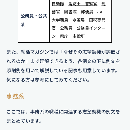
自衛隊
消防士
警察官
刑
務官
図書館
郵便局
JA
公務員・公共
大学職員
水道局
国税専門
系
官
公務員
公務員インター
ン
県庁
市役所
また、就活マガジンでは「なぜその志望動機が評価さ
れるのか」まで理解できるよう、各例文の下に例文を
添削例を用いて解説している記事も用意しています。
気になる方は参考にしてみてください。
事務系
ここでは、事務系の職種に関連する志望動機の例文を
まとめています。