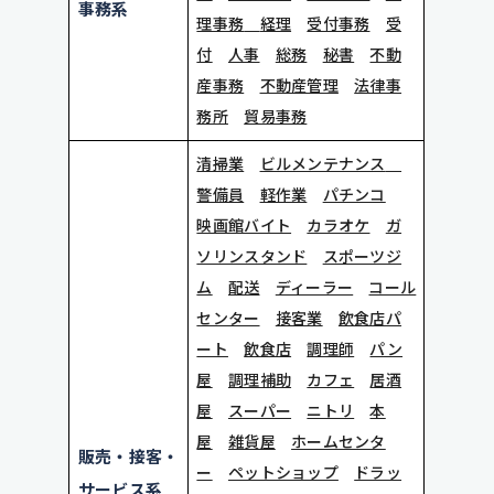
事務系
理事務
経理
受付事務
受
付
人事
総務
秘書
不動
産事務
不動産管理
法律事
務所
貿易事務
清掃業
ビルメンテナンス
警備員
軽作業
パチンコ
映画館バイト
カラオケ
ガ
ソリンスタンド
スポーツジ
ム
配送
ディーラー
コール
センター
接客業
飲食店パ
ート
飲食店
調理師
パン
屋
調理補助
カフェ
居酒
屋
スーパー
ニトリ
本
屋
雑貨屋
ホームセンタ
販売・接客・
ー
ペットショップ
ドラッ
サービス系