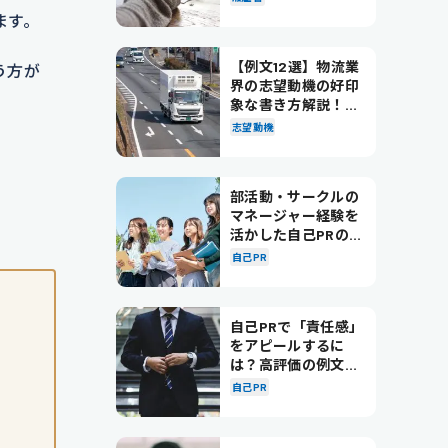
ます。
【例文12選】物流業
う方が
界の志望動機の好印
象な書き方解説！パ
ターン別の例文も紹
志望動機
介
部活動・サークルの
マネージャー経験を
活かした自己PRの書
き方を徹底解説！
自己PR
自己PRで「責任感」
をアピールするに
は？高評価の例文も
紹介！
自己PR