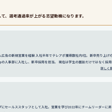
して、選考通過率が上がる志望動機になります。
広告の新規営業を経験 入社半年でテレアポ獲得数社内1位。新卒売り上げ1
groupの人事部に入社し、新卒採用を担当。 現在は学生の面談だけではなく採
。
詳しく
ープにセールススタッフとして入社。営業を学び2022年にチームリーダーに昇