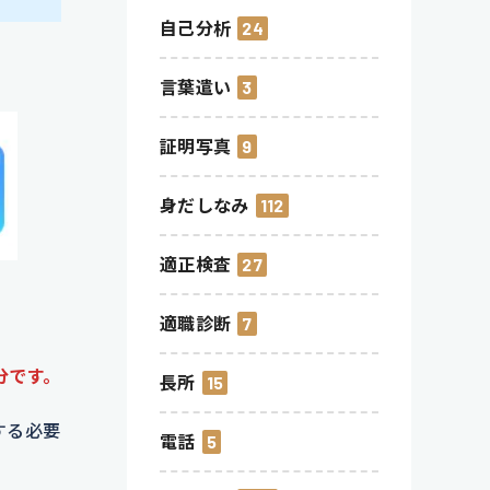
自己分析
24
言葉遣い
3
証明写真
9
身だしなみ
112
適正検査
27
適職診断
7
分です。
長所
15
する必要
電話
5