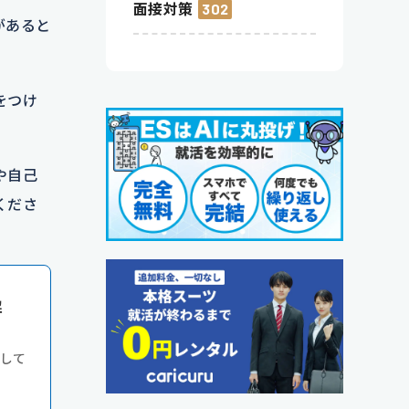
面接対策
302
があると
をつけ
や自己
くださ
解
そして