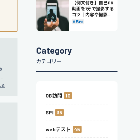
【例文付き】自己PR
動画を1分で撮影する
コツ｜内容や撮影の
ポイントも解説
自己PR
Category
カテゴリー
位
用戦
見る
OB訪問
10
SPI
35
webテスト
45