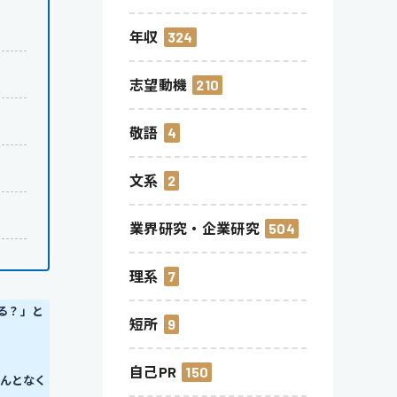
年収
324
志望動機
210
敬語
4
文系
2
業界研究・企業研究
504
理系
7
る？」と
短所
9
自己PR
150
んとなく