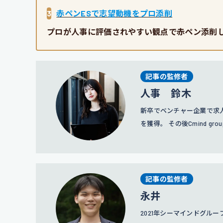
3
赤ペンESで志望動機をプロ添削
プロが人事に評価されやすい観点で赤ペン添削
記事の監修者
人事 鈴木
新卒でベンチャー企業で求人
を獲得。 その後Cmind 
略や広報にも携わっている
記事の監修者
永井
2021年シーマインドグル