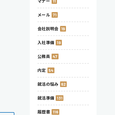
マナー
11
メール
71
会社説明会
19
入社準備
19
公務員
47
内定
54
就活の悩み
62
就活準備
131
履歴書
116