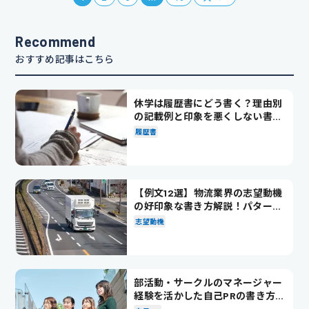
Recommend
おすすめ記事はこちら
休学は履歴書にどう書く？理由別
の記載例と印象を悪くしない書き
方を解説
履歴書
【例文12選】物流業界の志望動機
の好印象な書き方解説！パターン
別の例文も紹介
志望動機
部活動・サークルのマネージャー
経験を活かした自己PRの書き方を
徹底解説！