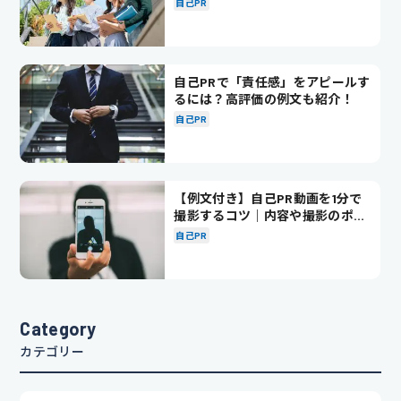
自己PR
自己PRで「責任感」をアピールす
るには？高評価の例文も紹介！
自己PR
【例文付き】自己PR動画を1分で
撮影するコツ｜内容や撮影のポイ
ントも解説
自己PR
Category
カテゴリー