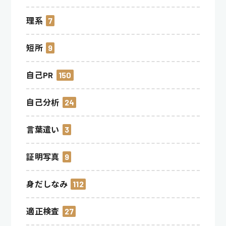
理系
7
短所
9
自己PR
150
自己分析
24
言葉遣い
3
証明写真
9
身だしなみ
112
適正検査
27