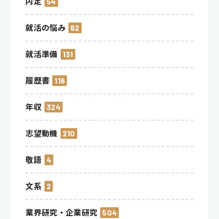
内定
54
就活の悩み
62
就活準備
131
履歴書
116
年収
324
志望動機
210
敬語
4
文系
2
業界研究・企業研究
504