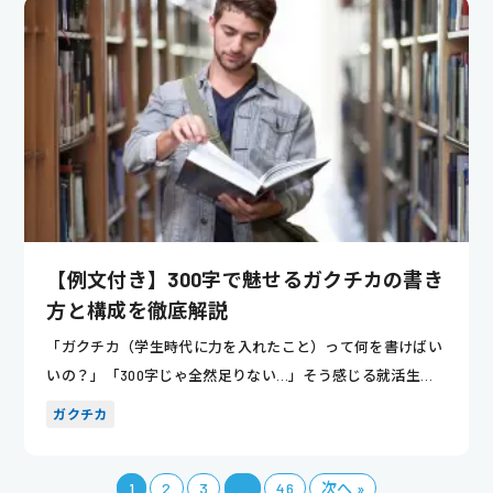
【例文付き】300字で魅せるガクチカの書き
方と構成を徹底解説
「ガクチカ（学生時代に力を入れたこと）って何を書けばい
いの？」「300字じゃ全然足りない…」そう感じる就活生は
多いのでは...
ガクチカ
1
2
3
…
46
次へ »