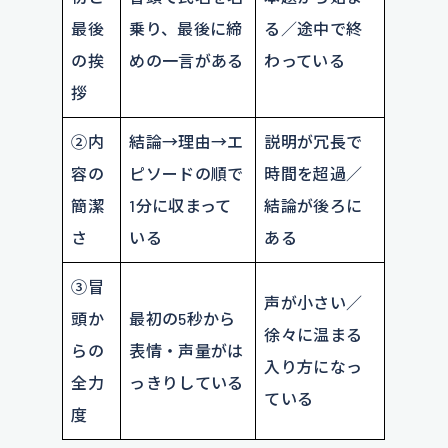
最後
乗り、最後に締
る／途中で終
の挨
めの一言がある
わっている
拶
②内
結論→理由→エ
説明が冗長で
容の
ピソードの順で
時間を超過／
簡潔
1分に収まって
結論が後ろに
さ
いる
ある
③冒
声が小さい／
頭か
最初の5秒から
徐々に温まる
らの
表情・声量がは
入り方になっ
全力
っきりしている
ている
度