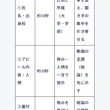
①氏
所属
え、聞
名・出
約10秒
（大
き手の
身校
学・学
集中を
部）
引き寄
せる
動画の
②アピ
強み・
主題
ール内
人柄を
（結
約15秒
容・人
一言で
論）を
柄
提示
先に示
す
強みを
結論の
③裏付