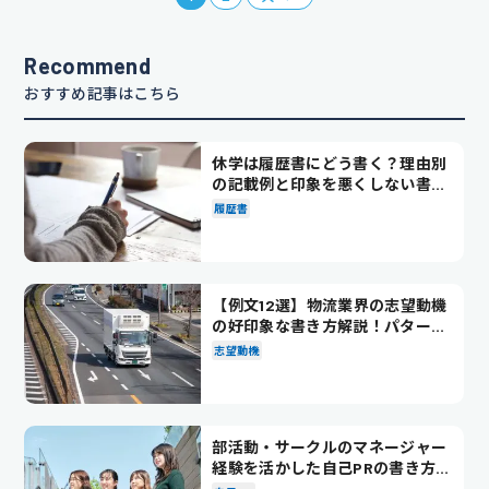
Recommend
おすすめ記事はこちら
休学は履歴書にどう書く？理由別
の記載例と印象を悪くしない書き
方を解説
履歴書
【例文12選】物流業界の志望動機
の好印象な書き方解説！パターン
別の例文も紹介
志望動機
部活動・サークルのマネージャー
経験を活かした自己PRの書き方を
徹底解説！