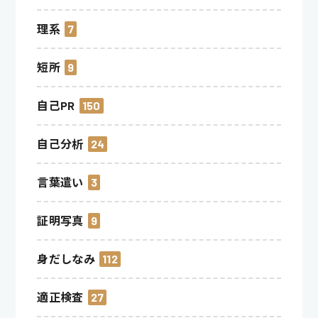
理系
7
短所
9
自己PR
150
自己分析
24
言葉遣い
3
証明写真
9
身だしなみ
112
適正検査
27