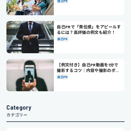
自己PR
自己PRで「責任感」をアピールす
るには？高評価の例文も紹介！
自己PR
【例文付き】自己PR動画を1分で
撮影するコツ｜内容や撮影のポイ
ントも解説
自己PR
Category
カテゴリー