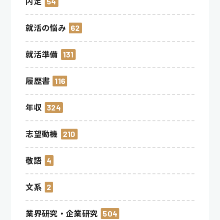
内定
54
就活の悩み
62
就活準備
131
履歴書
116
年収
324
志望動機
210
敬語
4
文系
2
業界研究・企業研究
504