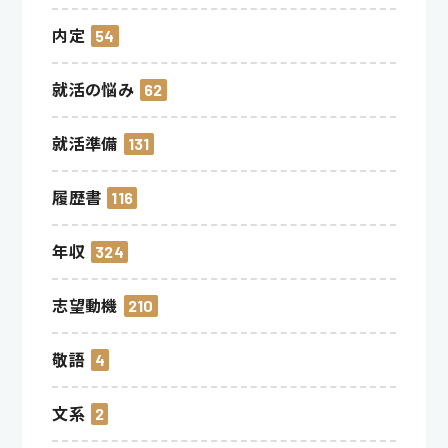
内定
54
就活の悩み
62
就活準備
131
履歴書
116
年収
324
志望動機
210
敬語
4
文系
2