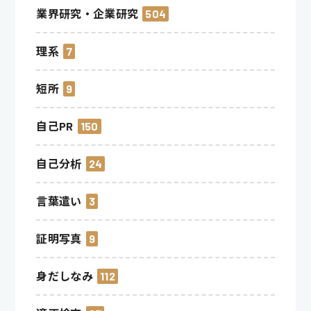
業界研究・企業研究
504
理系
7
短所
9
自己PR
150
自己分析
24
言葉遣い
3
証明写真
9
身だしなみ
112