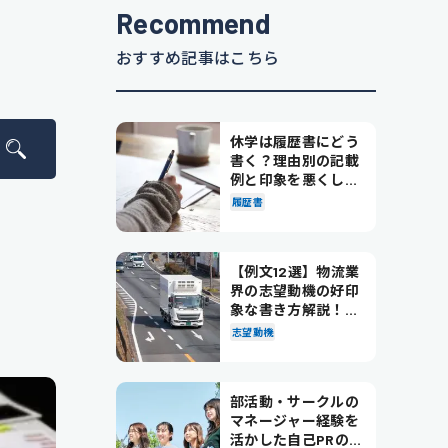
Recommend
おすすめ記事はこちら
休学は履歴書にどう
書く？理由別の記載
例と印象を悪くしな
い書き方を解説
履歴書
【例文12選】物流業
界の志望動機の好印
象な書き方解説！パ
ターン別の例文も紹
志望動機
介
部活動・サークルの
マネージャー経験を
活かした自己PRの書