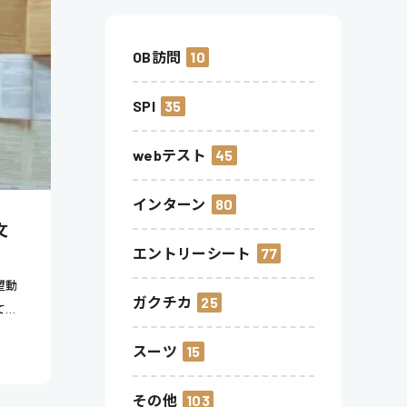
OB訪問
10
SPI
35
webテスト
45
インターン
80
文
エントリーシート
77
望動
ガクチカ
25
てい
スーツ
15
その他
103