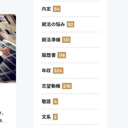
内定
54
就活の悩み
62
就活準備
131
履歴書
116
年収
324
志望動機
210
敬語
4
す。
文系
2
員の