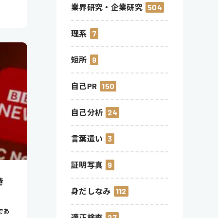
業界研究・企業研究
504
理系
7
短所
9
自己PR
150
自己分析
24
言葉遣い
3
証明写真
9
き
身だしなみ
112
であ
適正検査
27