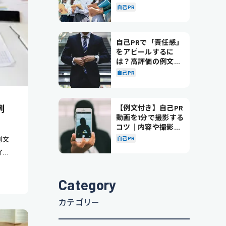
き方を徹底解説！
自己PR
自己PRで「責任感」
をアピールするに
は？高評価の例文も
紹介！
自己PR
例
【例文付き】自己PR
動画を1分で撮影する
コツ｜内容や撮影の
ポイントも解説
例文
自己PR
イン
Category
カテゴリー