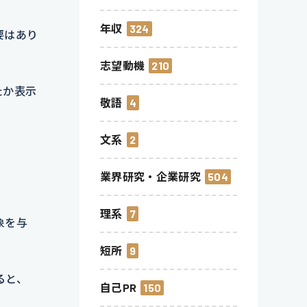
年収
324
要はあり
志望動機
210
たか表示
敬語
4
文系
2
業界研究・企業研究
504
理系
7
象を与
短所
9
ると、
自己PR
150