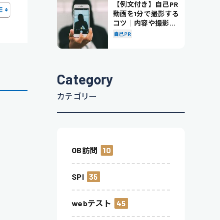
【例文付き】自己PR
動画を1分で撮影する
コツ｜内容や撮影の
ポイントも解説
自己PR
Category
カテゴリー
OB訪問
10
SPI
35
webテスト
45