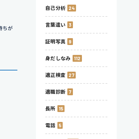
自己分析
24
言葉遣い
3
持ちが
証明写真
9
身だしなみ
112
適正検査
27
適職診断
7
長所
15
電話
5