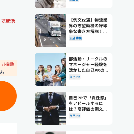
【例文12選】物流業
まで就活
界の志望動機の好印
象な書き方解説！パ
ターン別の例文も紹
志望動機
介
部活動・サークルの
ール自動
マネージャー経験を
活かした自己PRの書
よ。
き方を徹底解説！
自己PR
自己PRで「責任感」
をアピールするに
は？高評価の例文も
紹介！
自己PR