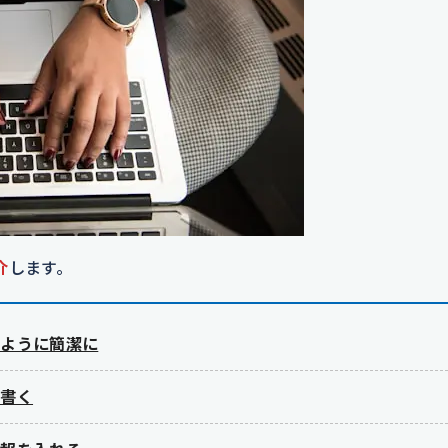
介
します。
のように簡潔に
ず書く