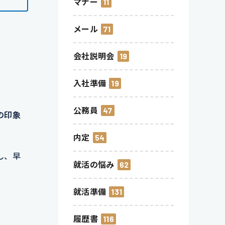
マナー
11
メール
71
会社説明会
19
入社準備
19
公務員
47
の印象
内定
54
し、早
就活の悩み
62
就活準備
131
履歴書
116