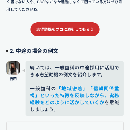
く書けない人や、ESがなかなか通過しなくて困っている方はぜひ活
【入社後】
用してくださいね。
入社後は、患者様に寄り添った丁寧
な対応を心がけ、
信頼される歯科衛
志望動機をプロに添削してもらう
生士として
治療前の声がけや説明な
ど、小さな気配りを積み重ねながら
2. 中途の場合の例文
地域医療に貢献してまいります。
続いては、一般歯科の中途採用に活用で
添削コメント｜「どうすれば信頼されるのか」と
きる志望動機の例文を紹介します。
いう行動に落とし込むことで、採用担当者が重視
する「日常業務の質」や「継続的な配慮の姿勢」
一般歯科の
「地域密着」「信頼関係重
を示すことができ、活躍がイメージされやすくな
視」といった特徴を反映しながら、実務
ります。
経験をどのように活かしていくか
を意識
しましょう。
ES添削サービス
「赤ペンES」
なら、このような添削を無料で
プロにお任せできます。
エントリーは
【こちらをクリック】