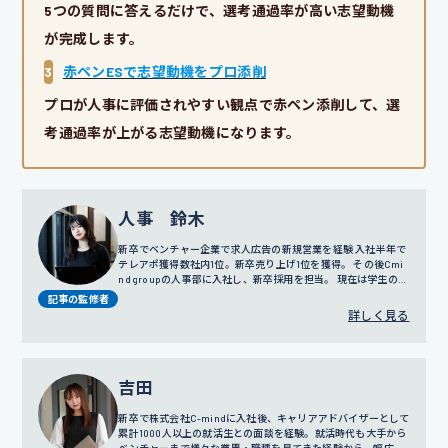
5つの質問に答えるだけで、選考通過率が高い志望動機
が完成します。
3
赤ペンESで志望動機をプロ添削
プロが人事に評価されやすい観点で赤ペン添削して、選
考通過率が上がる志望動機になります。
人事 鈴木
新卒でベンチャー企業で求人広告の新規営業を経験 入社半年で
テレアポ獲得数社内1位。新卒売り上げ1位を獲得。 その後Cmi
nd groupの人事部に入社し、新卒採用を担当。 現在は学生の面
談だけではなく採用戦略や広報にも携わっている。
記事の監修者
詳しく見る
吉田
新卒で株式会社C-mindに入社後、キャリアアドバイザーとして
累計1000人以上の就活生との面談を経験。就活時代も大手から