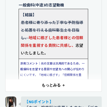
一般歯科(中途)の志望動機
【結論】
患者様に寄り添った丁寧な予防指導
と処置を行える歯科衛生士を目指
し、
地域に根ざした患者様との信頼
関係を重視する貴院に共感し、
志望
いたしました。
添削コメント｜元の文章は汎用的であるため、一
般歯科を志望する意図や志望先への関心が伝わり
にくいです。「地域に根ざす」「信頼関係を重
視」といった一般歯科に特化した特徴を盛り込み
もっとみる ＋
ました。
【根拠となるエピソード】
【NGポイント】
以前勤務していた一般歯科では、
定