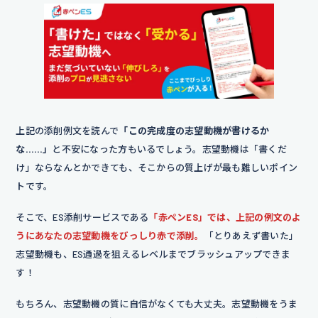
びました。
添削コメント｜体験の変化を「治療台に座れるよ
うになった」と可視化することで、読者が情景を
イメージしやすくなっています。
【企業を選んだ理由】
上記の添削例文を読んで
「この完成度の志望動機が書けるか
貴院の掲げる診療方針に深く共感し
な……」
と不安になった方もいるでしょう。志望動機は「書くだ
貴院の、患者様に丁寧な説明と対応
け」ならなんとかできても、そこからの質上げが最も難しいポイン
を徹底している点に共感し
、自分の
トです。
目指す歯科衛生士像と重なると感じ
そこで、ES添削サービスである
「赤ペンES」では、上記の例文のよ
ました。
うにあなたの志望動機をびっしり赤で添削。
「とりあえず書いた」
志望動機も、ES通過を狙えるレベルまでブラッシュアップできま
添削コメント｜「診療方針に共感」はどの医院に
す！
も使えるため、HPや口コミなどで見られる具体的
な姿勢を挿入することで、志望先に対する理解の
もちろん、志望動機の質に自信がなくても大丈夫。志望動機をうま
深さと適性が伝わる志望動機になります。