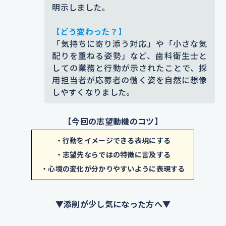
明示しました。
添削コメント｜「どのように変わったのか」が伝
わりづらかったため、実際のやりとりと心情の変
【どう変わった？】
化を詳細に描きました。志望者の原体験がよりリ
「気持ちに寄り添う対応」や「小さな気
アルに伝わることで、志望動機に深みが出ます。
配りを重ねる姿勢」など、歯科衛生士と
しての業務と行動が示されたことで、採
【エピソード詳細】
用担当者が応募者の働く姿を自然に想像
その方は、治療の流れを丁寧に説明
しやすくなりました。
し、不安な気持ちをくみ取ってくれ
【今回の志望動機のコツ】
ました。おかげで私は
安心して治療
に臨むことができ
怖さを感じずに治
・行動をイメージできる表現にする
・志望先ならではの特徴に言及する
療台に座れるようになり
、歯科衛生
・心境の変化が分かりやすいように表現する
士を志望するようになりました。専
門学校では、予防処置や保健指導の
▼添削が少し気になった方へ▼
技術はもちろん、患者様との信頼関
係の築き方についても力を入れて学