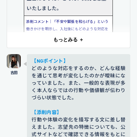
いたしました。
添削コメント｜「不安や緊張を和らげる」という
働きかけを明示し、入社後にもどのような対応を
するのかを採用担当者にイメージさせやすい表現
もっとみる ＋
を加えました。
【根拠となるエピソード】
【NGポイント】
小学生の頃、虫歯の治療が怖くて通
どのような対応をするのか、どんな経験
を通じて思考が変化したのかが曖昧にな
院を嫌がっていた私は、歯科衛生士
っていました。また、一般的な表現が多
の方の
やさしい声かけが、歯科に対
く本人ならではの行動や価値観が伝わり
する印象が変化した経験がありま
づらい状態でした。
す。
「治療は怖くないよ」と笑顔で
【添削内容】
接してくれた言葉で不安がやわら
行動や体験の変化を描写する文に差し替
ぎ、歯科医院に通うことができるよ
えました。志望先の特徴についても、公
式サイトなどで確認できる情報をもとに
うになりました。