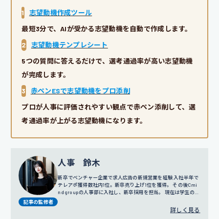
1
志望動機作成ツール
最短3分で、AIが受かる志望動機を自動で作成します。
2
志望動機テンプレシート
5つの質問に答えるだけで、選考通過率が高い志望動機
が完成します。
3
赤ペンESで志望動機をプロ添削
プロが人事に評価されやすい観点で赤ペン添削して、選
考通過率が上がる志望動機になります。
人事 鈴木
新卒でベンチャー企業で求人広告の新規営業を経験 入社半年で
テレアポ獲得数社内1位。新卒売り上げ1位を獲得。 その後Cmi
nd groupの人事部に入社し、新卒採用を担当。 現在は学生の面
談だけではなく採用戦略や広報にも携わっている。
記事の監修者
詳しく見る