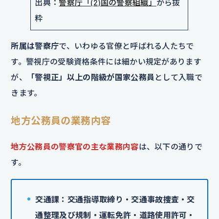
出典：
警察庁「(2)国の警察組織」
から抜
粋
所属は警察庁
で、いわゆる官僚と呼ばれる人たちで
す。警視庁の受験資格条件には細かい規定があります
が、
「警視正」以上の階級が国家公務員
として入職で
きます。
地方公務員の業務内容
地方公務員の警察官の主な業務内容
は、以下の通りで
す。
交通課：交通指導取締り・交通事故捜査・交
通整理及び規制・運転免許・道路使用許可・