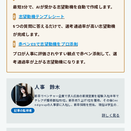
最短3分で、AIが受かる志望動機を自動で作成します。
2
志望動機テンプレシート
5つの質問に答えるだけで、選考通過率が高い志望動機
が完成します。
3
赤ペンESで志望動機をプロ添削
プロが人事に評価されやすい観点で赤ペン添削して、選
考通過率が上がる志望動機になります。
人事 鈴木
新卒でベンチャー企業で求人広告の新規営業を経験 入社半年で
テレアポ獲得数社内1位。新卒売り上げ1位を獲得。 その後Cmi
nd groupの人事部に入社し、新卒採用を担当。 現在は学生の面
談だけではなく採用戦略や広報にも携わっている。
記事の監修者
詳しく見る