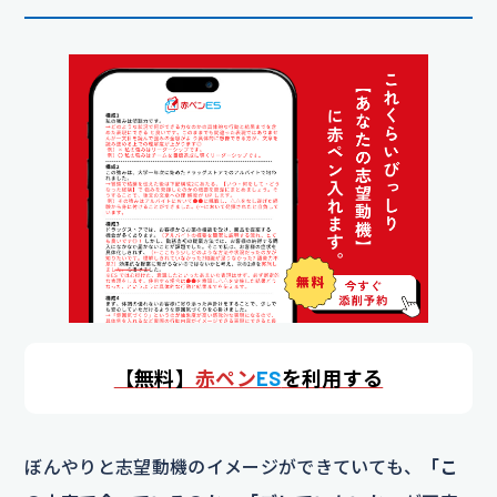
【
無料】
赤ペン
ES
を利用する
ぼんやりと志望動機のイメージができていても、
「こ