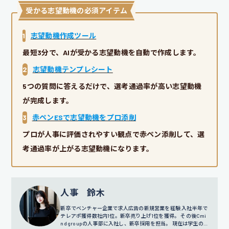
受かる志望動機の必須アイテム
1
志望動機作成ツール
最短3分で、AIが受かる志望動機を自動で作成します。
2
志望動機テンプレシート
5つの質問に答えるだけで、選考通過率が高い志望動機
が完成します。
3
赤ペンESで志望動機をプロ添削
プロが人事に評価されやすい観点で赤ペン添削して、選
考通過率が上がる志望動機になります。
人事 鈴木
新卒でベンチャー企業で求人広告の新規営業を経験 入社半年で
テレアポ獲得数社内1位。新卒売り上げ1位を獲得。 その後Cmi
nd groupの人事部に入社し、新卒採用を担当。 現在は学生の面