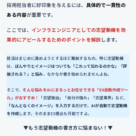
採用担当者に好印象を与えるには、
具体的で一貫性の
ある内容
が重要です。
ここでは、
インフラエンジニアとしての志望動機を効
果的にアピールするためのポイントを解説
します。
就活はまじめに進めようとするほど難航するもの。特に志望動機
は、
ぼんやりとイメージはついても「これって伝わるのかな」「評
価される？」と悩み
、なかなか書き始められませんよね。
そこで、
そんな悩みをAIにまるっとお任せできる「ES自動作成ツー
ル」がおすすめ！
「志望理由」「自分の強み」「志望業界」など、
「なんとなくのイメージ」を入力するだけで、AIが自動で志望動機
を作成
します。そのままES提出も可能ですよ。
▼もう志望動機の書き方に悩まない！▼