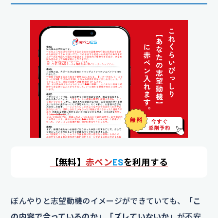
【
無料】
赤ペン
ES
を利用する
ぼんやりと志望動機のイメージができていても、
「こ
の内容で合っているのか」「ズレていないか」
が不安