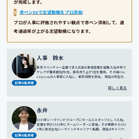
が完成します。
3
赤ペンESで志望動機をプロ添削
プロが人事に評価されやすい観点で赤ペン添削して、選
考通過率が上がる志望動機になります。
人事 鈴木
新卒でベンチャー企業で求人広告の新規営業を経験 入社半年で
テレアポ獲得数社内1位。新卒売り上げ1位を獲得。 その後Cmi
nd groupの人事部に入社し、新卒採用を担当。 現在は学生の面
談だけではなく採用戦略や広報にも携わっている。
記事の監修者
詳しく見る
永井
2021年シーマインドグループにセールススタッフとして入社。
営業を学び2022年にチームリーダーに昇格。その実績から202
3年に株式会社シーマインドキャリアへ転籍。現在はキャリア
アドバイザーとして就活サポートをおこなう。
記事の監修者