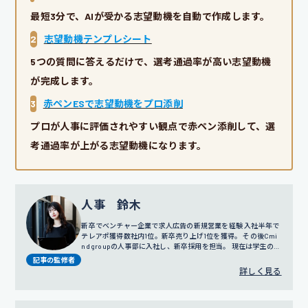
最短3分で、AIが受かる志望動機を自動で作成します。
2
志望動機テンプレシート
5つの質問に答えるだけで、選考通過率が高い志望動機
が完成します。
3
赤ペンESで志望動機をプロ添削
プロが人事に評価されやすい観点で赤ペン添削して、選
考通過率が上がる志望動機になります。
人事 鈴木
新卒でベンチャー企業で求人広告の新規営業を経験 入社半年で
テレアポ獲得数社内1位。新卒売り上げ1位を獲得。 その後Cmi
nd groupの人事部に入社し、新卒採用を担当。 現在は学生の面
談だけではなく採用戦略や広報にも携わっている。
記事の監修者
詳しく見る