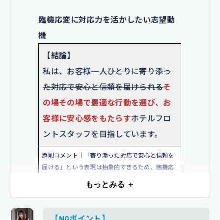
添削コメント｜「緊張した」「喜びを感じた」と
臨機応変に対応力を活かしたい志望動
いった感情中心の記述が多く、読み手に具体的な
機
関心過程が伝わりにくい状態でした。戸惑い→対
応→やりがいという流れに整理することで、フロ
【結論】
ント職への関心の形成と意欲がより明確に示せて
私は、
お客様一人ひとりに寄り添っ
います。
た対応で安心と信頼を届けられる
そ
【企業を選んだ理由】
の場その場で最適な行動を選び、お
貴社
は多言語対応に力を入れてお
客様に安心感をもたらす
ホテルフロ
り、外国人観光客の受け入れ体制が
ントスタッフを目指しています。
整っている点に惹かれました
の公式
添削コメント｜「寄り添った対応で安心と信頼を
サイトで多言語コンシェルジュの取
届ける」という表現は抽象的すぎるため、臨機応
り組みや英語研修制度を拝見し、実
変さを前提とした「その場その場の最適な行動安
もっとみる ＋
践的な環境で語学力を伸ばしながら
心を生む」という姿勢を示しました。「実現した
いことのためにどう行動するか」の部分を具体化
働ける点に魅力を感じました。
語学
することが大切です。
【NGポイント】