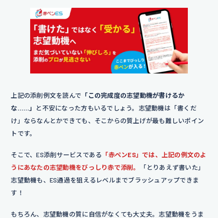
を感じ、接客業への関心が高まりま
した
自分の対応が相手の不安を和ら
げ、スムーズな体験につながること
にやりがいを感じ、接客の仕事を志
そうと強く決心しました。
添削コメント｜「人を喜ばせられる喜び」では表
上記の添削例文を読んで
「この完成度の志望動機が書けるか
現がやや漠然としており、言葉の説得力がありま
な……」
と不安になった方もいるでしょう。志望動機は「書くだ
せん。感情ではなく、相手にどんな変化を与えた
け」ならなんとかできても、そこからの質上げが最も難しいポイン
かという視点で書くと、伝えたい想いが明確にな
トです。
ります。
そこで、ES添削サービスである
「赤ペンES」では、上記の例文のよ
【企業を選んだ理由】
うにあなたの志望動機をびっしり赤で添削。
「とりあえず書いた」
貴社は「おもてなしの心」を大切に
志望動機も、ES通過を狙えるレベルまでブラッシュアップできま
し、
接客研修にも力を入れている点
す！
に共感しました
スタッフ一人ひとり
もちろん、志望動機の質に自信がなくても大丈夫。志望動機をうま