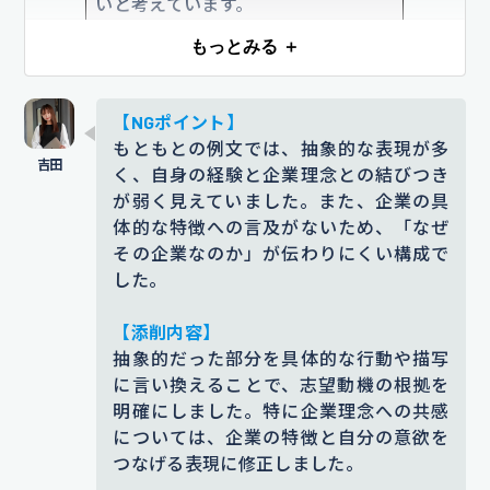
いと考えています。
応力も磨けると確信しています。
自
身の成長と顧客や会社への貢献を両
もっとみる ＋
添削コメント｜「安心感と特別なひととき」は抽
象的で内容が伝わりづらく、企業理由に直接結び
立して、フロント職として活躍して
つきにくいため、応対や心配りといった行動ベー
いきたいです。
【NGポイント】
スの内容に置き換えました。
もともとの例文では、抽象的な表現が多
添削コメント｜制度の魅力や成長への期待につい
く、自身の経験と企業理念との結びつき
【根拠となるエピソード】
ての内容が抽象的だったので、どこに惹かれたの
が弱く見えていました。また、企業の具
幼少期に家族で訪れたホテルで、ス
か、どんな力を伸ばしたいのかを具体的に書き直
体的な特徴への言及がないため、「なぜ
しました。
タッフの方が丁寧に対応してくださ
その企業なのか」が伝わりにくい構成で
した。
ったことで、旅行への不安が和ら
【入社後】
ぎ、
心からリラックスできた経験が
入社後は、常に相手の立場に立った
【添削内容】
あります。
笑顔になれたことを今で
抽象的だった部分を具体的な行動や描写
接客を意識し、
最適な対応ができる
に言い換えることで、志望動機の根拠を
も覚えています。
お客様の様子やニーズを素早く把握
明確にしました。特に企業理念への共感
し、求められることを先回りして実
添削コメント｜「リラックスできた」だけでは印
については、企業の特徴と自分の意欲を
象に残った出来事としての説得力が弱く感じま
つなげる表現に修正しました。
行できる
スタッフとして、お客様に
す。「笑顔になれたことを今でも覚えている」と