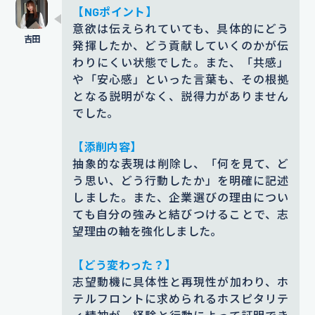
【NGポイント】
た。
意欲は伝えられていても、具体的にどう
【根拠となるエピソード】
発揮したか、どう貢献していくのかが伝
わりにくい状態でした。また、「共感」
高校時代、部活動の大会で宿泊した
や「安心感」といった言葉も、その根拠
ホテルで、笑顔で丁寧に対応してく
となる説明がなく、説得力がありません
ださったフロントスタッフの方の接
でした。
客に心を打たれた経験
が、ホテル業
【添削内容】
界に興味を持つきっかけとなりまし
抽象的な表現は削除し、「何を見て、ど
た。
で、「接客を通して不安を取り
う思い、どう行動したか」を明確に記述
しました。また、企業選びの理由につい
除く仕事」の価値に初めて気づき、
ても自分の強みと結びつけることで、志
ホテル業界に関心を持つようになり
望理由の軸を強化しました。
ました。
【どう変わった？】
添削コメント｜「興味を持つきっかけ」になった
志望動機に具体性と再現性が加わり、ホ
経緯について説明が不足しているので、「どのよ
テルフロントに求められるホスピタリテ
うな点において価値に気づいたのか」関心を持っ