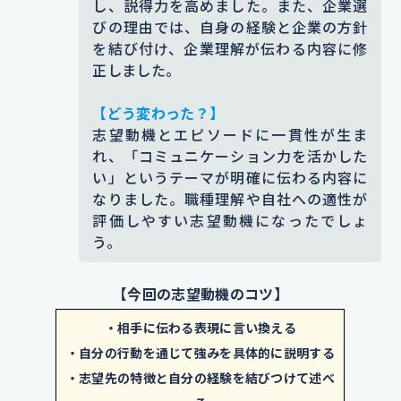
し、説得力を高めました。また、企業選
だけるのかを常に考えながら接客す
びの理由では、自身の経験と企業の方針
添削コメント｜一般的な表現では企業の魅力が伝
る中で、言葉遣いや態度の重要性を
を結び付け、企業理解が伝わる内容に修
わらないため、企業独自の取り組みや具体的な顧
実感しました
。
正しました。
客の声を引用することで、企業研究の深さと志望
の納得感を高めています。
添削コメント｜「満足度が変わることを学んだ」
【どう変わった？】
という表現では、自身の行動の過程や経緯、状況
志望動機とエピソードに一貫性が生ま
【入社後】
が読み手に伝わりにくいので修正しました。実際
れ、「コミュニケーション力を活かした
入社後は、基本的な業務を正確にこ
に何を意識して取り組んでいたかを明記し、経験
い」というテーマが明確に伝わる内容に
の具体内容と志望動機との結びつきを強化しまし
なすのはもちろんのこと、
安心感を
なりました。職種理解や自社への適性が
た。
評価しやすい志望動機になったでしょ
与えられる
常にお客様の立場を意識
う。
【エピソード詳細】
し、一日を気持ちよく過ごしていた
ある日、常連のお客様から「あなた
だけるような接客対応をする
フロン
【今回の志望動機のコツ】
がいると安心する」と声をかけてい
トスタッフを目指して努力を重ねて
・相手に伝わる表現に言い換える
ただきました。忙しい時間帯でも
丁
まいります。
・自分の行動を通じて強みを具体的に説明する
寧な案内と笑顔を欠かさず接したこ
添削コメント｜「安心感を与える」では抽象的す
・志望先の特徴と自分の経験を結びつけて述べ
とが、安心感
につながったと実感し
ぎます。「お客様の立場を意識し、気持ちよく過