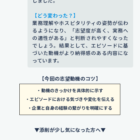
しました。
す。
【どう変わった？】
添削コメント｜「丁寧と言われた」だけでは本人
業務理解やホスピタリティの姿勢が伝わ
のリアルな実体験や当時の心境の変化が見えにく
るようになり、「志望度が高く、実務へ
く、エピソードの内容が薄まっていました。自分
の適性がある」と判断されやすくなった
の行動→相手の反応→自身の気づき、という流れ
でしょう。結果として、エピソードに基
を意識して書くと説得力が増します。
づいた動機がより納得感のある内容にな
っています。
【エピソード詳細】
当日は来場者の案内や質問対応など
【今回の志望動機のコツ】
を任され、笑顔と丁寧な言葉遣いを
・動機のきっかけを具体的に示す
心がけました。事前に校内マップや
・エピソードにおける気づきや変化を伝える
プログラム内容を把握し、スムーズ
・企業と自身の経験の繋がりを明確にする
な案内をした結果、感謝の言葉を多
くいただきました。
この体験から、
▼添削が少し気になった方へ▼
自分の接客で人を喜ばせられる喜び