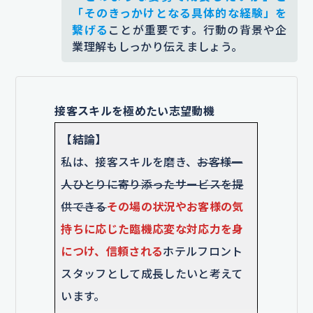
スキルを磨き、
「相手の立場に立っ
「そのきっかけとなる具体的な経験」を
繋げる
ことが重要です。行動の背景や企
て行動すること」の大切さを実感し
業理解もしっかり伝えましょう。
ました。
相手の様子を観察し、困っ
ていそうな方にはこちらから声をか
けるなど、積極的な接客を心がける
接客スキルを極めたい志望動機
ようになりました。
【結論】
添削コメント｜関心を持った出来事→アルバイト
私は、接客スキルを磨き、
お客様一
経験を通じた具体的な行動を伝えることで、感情
人ひとりに寄り添ったサービスを提
と行動の両方からアプローチでき説得力が向上し
ます。ここでは、実際に自身が感じた感情や行動
供できる
その場の状況やお客様の気
の工夫を具体的に示し、ホスピタリティの精神を
持ちに応じた臨機応変な対応力を身
伝えています。
につけ、信頼される
ホテルフロント
【企業を選んだ理由】
スタッフとして成長したいと考えて
貴社は宿泊客への徹底した対応に定
います。
評があり、
スタッフ一人ひとりのホ