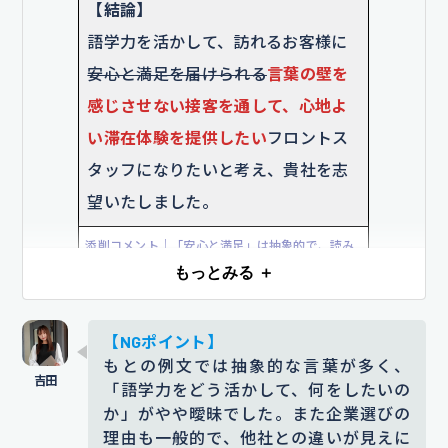
貴社は「おもてなしの心」を大切に
【結論】
し、
リピーターのお客様も多い点に
語学力を活かして、訪れるお客様に
惹かれました
お客様一人ひとりのニ
安心と満足を届けられる
言葉の壁を
ーズに合わせた柔軟な対応を重視し
感じさせない接客を通して、心地よ
ている点に魅力を感じました
。細や
い滞在体験を提供したい
フロントス
かな気配りや一貫した接客品質に共
タッフになりたいと考え、貴社を志
感し、
ここでなら自分の強みを活か
望いたしました。
して成長できると感じました
私もこ
添削コメント｜「安心と満足」は抽象的で、読み
れまでの接客経験を活かしつつ、さ
手が受け取る印象にばらつきが出る可能性がある
もっとみる ＋
らに接客スキルを磨いていきたいと
表現です。代わりに、語学力をどう活かすかが明
確に伝わる「言葉の壁を感じさせない接客」とい
考えています
。
【NGポイント】
う表現を使うことで、フロント職としての貢献イ
もとの例文では抽象的な言葉が多く、
メージが具体的に伝わるようにしました。
添削コメント｜「リピーターが多い」などの表現
「語学力をどう活かして、何をしたいの
では惹かれる理由として妥当だと感じづらく、志
【根拠となるエピソード】
か」がやや曖昧でした。また企業選びの
望理由として弱い印象を受けます。そこで、企業
理由も一般的で、他社との違いが見えに
中学生の頃から英語に興味があり、
の接客スタイルに具体的な共感を示し、自身の経