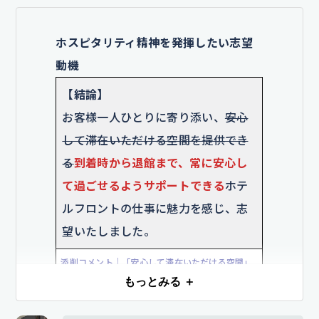
応対を意識し、困っている方には一
歩先を読んだサポートができる
フロ
ホスピタリティ精神を発揮したい志望
ントスタッフを目指します。
動機
添削コメント｜もとの文章は、基本マナーなど当
【結論】
たり前のことを述べており、成長意欲や貢献像が
お客様一人ひとりに寄り添い、
安心
伝わりにくかったです。「一歩先を読む」「顧客
して滞在いただける空間を提供でき
の立場に立つ」など、企業が評価する主体性やホ
スピタリティを具体的に示すことが大切ですよ。
る
到着時から退館まで、常に安心し
て過ごせるようサポートできる
ホテ
ES添削サービス
「赤ペンES」
なら、このような添削を無料で
ルフロントの仕事に魅力を感じ、志
プロにお任せできます。
望いたしました。
エントリーは
【こちらをクリック】
添削コメント｜「安心して滞在いただける空間」
という表現は抽象的で伝わりづらいため、フロン
もっとみる ＋
ト業務の具体的な範囲を「到着時から退館まで」
と示し、業務内容に沿った貢献意欲を伝えまし