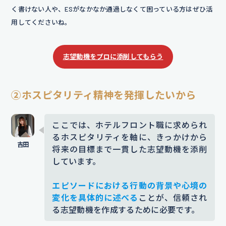
の接客スキルを丁寧に育てる教育制
く書けない人や、ESがなかなか通過しなくて困っている方はぜひ活
度が整っている点に魅力を感じまし
用してくださいね。
た。
お客様一人ひとりに寄り添う姿
勢が、自分の目指す接客像と一致し
志望動機をプロに添削してもらう
ています。
添削コメント｜「接客研修」という言葉を述べる
②ホスピタリティ精神を発揮したいから
だけでは競合他社との差別化が難しく、企業を選
ぶ理由として説得力に欠けます。企業HPや説明会
ここでは、ホテルフロント職に求められ
で得た情報をもとに、具体的な企業の特徴に言及
るホスピタリティを軸に、きっかけから
すると企業理解の深さと志望度の高さが伝わりま
将来の目標まで一貫した志望動機を添削
す。
しています。
【入社後】
エピソードにおける行動の背景や心境の
入社後は、
基本的なマナーや言葉遣
変化を具体的に述べる
ことが、信頼され
いを磨き、どんなお客様にも安心し
る志望動機を作成するために必要です。
ていただける
お客様の立場に立った