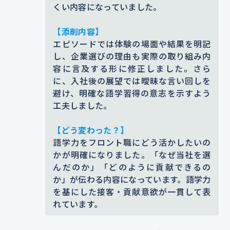
くい内容になっていました。
験とつなげることで志望意欲がより伝わるように
外国人観光客と英語でやりとりする
しました。
ことに喜びを感じてきました
地域イ
【添削内容】
【入社後】
エピソードでは体験の場面や結果を明記
ベントで英語で道案内をした経験が
し、企業選びの理由も実際の取り組み内
入社後は、お客様が何度でも訪れた
あります。このイベントで相手に喜
容に言及する形に修正しました。さら
くなるような対応を目指します。先
ばれた経験が、語学を通じて人とつ
に、入社後の展望では曖昧な言い回しを
輩方の接客から学び、
信頼されるフ
避け、明確な語学習得の意志を示すよう
ながれる喜びを感じるきっかけにな
工夫しました。
ロントスタッフとして、ホテルの第
りました
。
一印象を担う存在になりたいです
常
【どう変わった？】
添削コメント｜もとの文章は感情だけが述べられ
にお客様の表情や仕草に目を配り、
語学力をフロント職にどう活かしたいの
ており、背景や具体的な場面について情報不足で
かが明確になりました。「なぜ当社を選
一歩先の提案ができるスタッフとし
した。改善後はイベントでの体験を明示し、行動
んだのか」「どのように貢献できるの
の背景が明確に伝わる内容にしています。
て、ホテルの顔を担えるよう成長し
か」が伝わる内容になっています。語学力
ていきたいです
。
【エピソード詳細】
を基にした接客・貢献意欲が一貫して表
れています。
大学では英語サークルに所属し、観
添削コメント｜「信頼されるスタッフ」など抽象
光案内ボランティアとして都内の観
的な表現を、フロント業務に即した具体的な行動