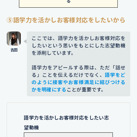
る
ごせる接客対応をする」のように、フロント職と
た
お客様に一人ひとりに目を配り、
してどう貢献するのかを具体化することで、入社
笑顔で丁寧に接した結果、信頼して
⑤語学力を活かしお客様対応をしたいから
後の貢献イメージが明確になります。
いただけたと感じた
出来事です。
些
細な変化にも気づける力が身につい
ここでは、語学力を活かしお客様対応を
ES添削サービス
「赤ペンES」
なら、このような添削を無料で
したいという思いをもとにした志望動機
たと感じています
この経験を通じ
プロにお任せできます。
を添削しています。
て、相手の立場で考え、気配りを行
エントリーは
【こちらをクリック】
う姿勢が身につきました
。
語学力をアピールする際は、ただ「話せ
る」ことを伝えるだけでなく、
語学をど
添削コメント｜安心感につながった背景や行動の
のように接客やお客様満足に結びつける
説明が不足している印象がありました。信頼や安
かを明確にする
ことが重要です。
心を生んだ具体的な行動に言及することで、コミ
ュニケーション力がどのように発揮されたかを明
確にしています。また、学びの内容もより理解し
やすい表現に言い直しました。
語学力を活かしお客様対応をしたい志
望動機
【企業を選んだ理由】