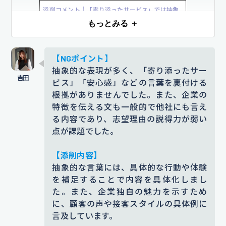
添削コメント｜「寄り添ったサービス」では抽象
スピタリティを大切にされている点
的で伝わりにくく、読み手の印象に残りません。
もっとみる ＋
に強く共感いたしました。
その中で
「状況や顧客に応じた臨機応変な対応」といった
具体的な目標に言い換えることで、フロント職へ
も特に、チェックインからチェック
【NGポイント】
志望意欲が明確に伝わります。
アウトまで一貫した丁寧な対応を重
抽象的な表現が多く、「寄り添ったサー
【根拠となるエピソード】
視されている点において、自身の強
ビス」「安心感」などの言葉を裏付ける
根拠がありませんでした。また、企業の
大学時代に飲食店でアルバイトをし
みである気配りを活かせる環境だと
特徴を伝える文も一般的で他社にも言え
ていた際、
また来たいと言っていた
確信しています。
る内容であり、志望理由の説得力が弱い
だけるような対応を心がける中で、
点が課題でした。
添削コメント｜「共感しました」では志望理由が
接客の奥深さとやりがいを感じるよ
浅く見えるため、企業の具体的な特長に言及し、
【添削内容】
自分との接点に落とし込むことが重要です。企業
うになりました。
お客様一人ひとり
抽象的な言葉には、具体的な行動や体験
研究をしっかり行っている姿勢が伝わり、他社と
の好みや会話の内容を覚え、次回の
を補足することで内容を具体化しまし
の差別化も図れます。
た。また、企業独自の魅力を示すため
ご来店時に自然に話題に出すよう心
に、顧客の声や接客スタイルの具体例に
【入社後】
がけていました。そうした対応を続
言及しています。
入社後はお客様の立場を常に意識
けるうちに、「また来たい」と言っ