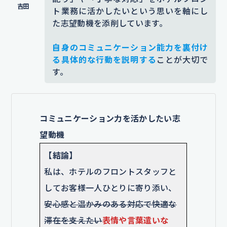
ところ「気配りが嬉しい」と感謝の
プロにお任せできます。
ト業務に活かしたいという思いを軸にし
言葉をいただいた経験です。
実際
エントリーは
た志望動機を添削しています。
【こちらをクリック】
に、以前来られたお客様が苦手だと
自身のコミュニケーション能力を裏付け
話していた食材を覚えておき、再度
る具体的な行動を説明する
ことが大切で
来店された際に代替となるメニュー
す。
をご提案したときに、「気づかって
くれて嬉しい」と感謝の言葉をいた
コミュニケーション力を活かしたい志
だきました。
こういった体験を通じ
望動機
て、相手の立場に立った接客が信頼
につながることを実感しました。
【結論】
私は、ホテルのフロントスタッフと
添削コメント｜「事前に把握」「さりげなく調
整」などでは曖昧で、どのように把握したのか、
してお客様一人ひとりに寄り添い、
どう調整したのか具体的な行動がわかりにくいで
安心感と温かみのある対応で快適な
す。添削後は、行動の内容を具体化することによ
滞在を支えたい
表情や言葉遣いな
って、行動力と接客の工夫が読み手に伝わる文章