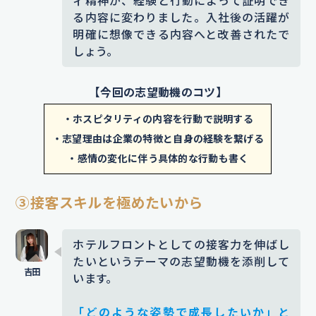
ィ精神が、経験と行動によって証明でき
た過程を具体化することで、志望の背景に説得力
る内容に変わりました。入社後の活躍が
をもたせました。
明確に想像できる内容へと改善されたで
しょう。
【エピソード詳細】
その時は、道に迷って到着が遅れた
【今回の志望動機のコツ】
私たちに対し、スタッフの方が笑顔
・ホスピタリティの内容を行動で説明する
で迎えてくださり、急いで夕食の手
・志望理由は企業の特徴と自身の経験を繋げる
配をしてくださいました。
不安な気
・感情の変化に伴う具体的な行動も書く
持ちが一気に和らぎ、「接客で人を
安心させる仕事」に強い憧れを抱く
③接客スキルを極めたいから
ようになりました。
その丁寧な対応
によって緊張が解けたことが強く印
ホテルフロントとしての接客力を伸ばし
象に残り、私も人の気持ちに寄り添
たいというテーマの志望動機を添削して
います。
える接客がしたいと感じました。
そ
の後は飲食店でのアルバイトで接客
「どのような姿勢で成長したいか」と