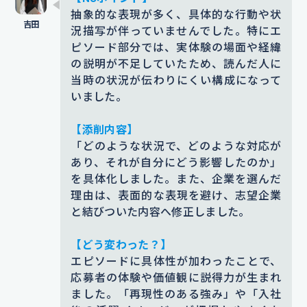
力と接客経験を活かして、多様なニ
抽象的な表現が多く、具体的な行動や状
【根拠となるエピソード】
ーズに応えるサービスを提供したい
況描写が伴っていませんでした。特にエ
高校時代に参加した海外研修で、現
と考えております。
ピソード部分では、実体験の場面や経緯
の説明が不足していたため、読んだ人に
地ホテルのスタッフの
臨機応変な対
添削コメント｜もとの文は競合他社でも使える内
当時の状況が伝わりにくい構成になって
応に助けられた経験が
言葉が通じな
容で、志望動機として説得力に欠けていました。
いました。
い中でも丁寧に対応していただいた
企業独自の具体的な施策（多言語コンシェルジ
ュ、研修制度）を挙げることで、企業理解の深さ
【添削内容】
経験が
ホテル業界を志すきっかけと
と志望度の高さを示しています。
「どのような状況で、どのような対応が
なりました。
あり、それが自分にどう影響したのか」
【入社後】
を具体化しました。また、企業を選んだ
添削コメント｜「臨機応変な対応」だけでは曖昧
入社後は、英語だけでなく
中国語な
理由は、表面的な表現を避け、志望企業
なので、「どんな状況でどう対応されたか」を補
と結びついた内容へ修正しました。
どのスキルも高め
中国語や韓国語な
うことで、現実味のある体験談として伝わるよう
に修正しました。
どのニーズが高い言語にも挑戦し、
【どう変わった？】
より多くのお客様に安心してご利用
【エピソード詳細】
エピソードに具体性が加わったことで、
応募者の体験や価値観に説得力が生まれ
いただける接客を実現してまいりま
英語が十分に話せず困っていた際、
ました。「再現性のある強み」や「入社
す。
フロントスタッフの方がジェスチャ