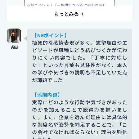
添削コメント｜「～提供できる点に魅力を感じ
た」といった表現では、感想を述べているだけ
もっとみる ＋
で、説得力が弱い印象です。業務内容と結びつい
た「空間づくり」などに言及することで、志望理
【NGポイント】
由具の具体性が増しました。
抽象的な感情表現が多く、志望理由やエ
【根拠となるエピソード】
ピソードが職種にどう結びつくかが伝わ
りにくい内容でした。「丁寧に対応し
高校時代、文化祭で受付係を担当し
た」といった言葉も具体性がなく、本人
た際に、来場者から「丁寧で気持ち
の学びや気づきの説明も不足していた点
の良い対応だった」と言われた経験
が課題でした。
がきっかけです
高校時代の文化祭で
【添削内容】
受付係を務め、多くの来場者の対応
実際にどのような行動や気づきがあった
をする中で、自分の対応一つで相手
のかを加えることで説得力を補いまし
た。また、企業を選んだ理由には具体的
の悩みを解決したり笑顔にしたりで
な制度名や姿勢を補足することで、「こ
きることを実感し、接客の面白さを
の会社でなければならない」理由を強化
身に染みて感じたのがきっかけで