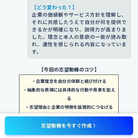
「また来たい」と思っていただける
表現することで、心を打たれた実際の体験として
【どう変わった？】
よう尽力したいです。
強く印象に残っていることを強調しました。
企業の価値観やサービス方針を理解し、
それに共感したうえで自分が何を提供で
添削コメント｜「最適な対応」だけでは漠然とし
【エピソード詳細】
きるかが明確になり、説得力が高まりま
ているため、「ニーズを素早く把握し、先回りし
そのとき、慣れない土地で戸惑って
した。理念と本人の意欲の一致が読み取
て実行する」という具体的な行動を加え、活躍イ
れ、適性を感じられる内容になっていま
いた私たち家族に笑顔で話しかけて
メージが伝わるようにしました。
す。
くれたり、地元のおすすめスポット
を教えてくださったスタッフの姿が
ES添削サービス
「赤ペンES」
なら、このような添削を無料で
【今回の志望動機のコツ】
プロにお任せできます。
印象に残り
スタッフの方がチェック
・企業理念を自分の体験と結び付ける
エントリーは
【こちらをクリック】
イン時に不安そうな私たちに声をか
・抽象的な表現には具体的な行動や背景を加え
けてくださり、地元の観光地やおす
る
すめの飲食店を丁寧に教えてくれた
・志望理由と企業の特徴を論理的につなげる
ことで、旅の楽しみが一気に広がっ
⑧ホテルフロントのサービスに感銘を受け
た経験が強く印象に残りました。こ
志望動機を今すぐ作成！
の経験がきっかけで
、「人の心に寄