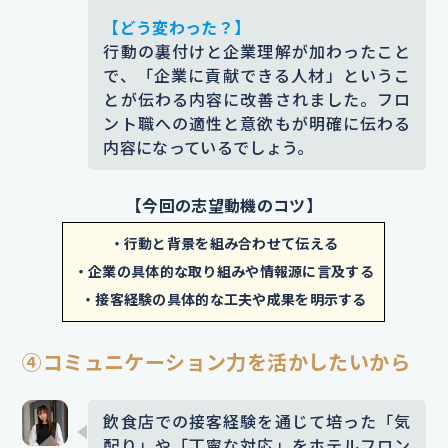
し、
丁寧で気持ちの良い接客を通じ
【どう変わった？】
ていただけることが増え、小さな心
行動の裏付けと企業理解が加わったこと
て、安心と信頼を感じていただける
配りが喜ばれた経験を通じて、接客
で、「企業に貢献できる人材」というこ
フロントスタッフを目指してまいり
で信頼を築くことの面白さと達成感
とが伝わる内容に改善されました。フロ
ます。
状況に応じて先回りした対応
ント職への適性と意欲もが明確に伝わる
を得ました。
内容になっているでしょう。
やご案内ができるよう努力し、安心
添削コメント｜もとの文章では心がけたことしか
してご滞在いただける環境づくりに
述べられておらず、行動が伴っているのかいない
【今回の志望動機のコツ】
貢献したいと考えています。
のか不明確でした。添削後は、具体的な接客の行
動内容とその反応に焦点を当てることで、読んだ
・行動と背景を組み合わせて伝える
添削コメント｜もとの文章は「丁寧で気持ちいい
人が状況をイメージしやすくなり、実体験として
・企業の具体的な取り組みや情報源に言及する
接客」など表現が漠然としていたため、行動ベー
の説得力が高まっています。
・接客経験の具体的な工夫や成果を明示する
スでの目標（状況に応じた先回りの対応や案内）
を明記することで、入社後の姿を具体的に想像で
【エピソード詳細】
きるようにしました。成長意欲や適性がより伝わ
④コミュニケーション力を活かしたいから
特に印象に残っているのは、常連の
るように工夫しています。
お客様の好みの食材を事前に把握
飲食店での接客経験を通じて培った「気
し、さりげなくメニューを調整した
ES添削サービス
「赤ペンES」
なら、このような添削を無料で
配り」や「丁寧な対応」をホテルフロン