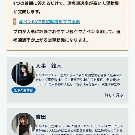
5つの質問に答えるだけで、選考通過率が高い志望動機
が完成します。
3
赤ペンESで志望動機をプロ添削
プロが人事に評価されやすい観点で赤ペン添削して、選
考通過率が上がる志望動機になります。
人事 鈴木
新卒でベンチャー企業で求人広告の新規営業を経験 入社半年で
テレアポ獲得数社内1位。新卒売り上げ1位を獲得。 その後Cmi
nd groupの人事部に入社し、新卒採用を担当。 現在は学生の面
談だけではなく採用戦略や広報にも携わっている。
記事の監修者
詳しく見る
吉田
新卒で株式会社C-mindに入社後、キャリアアドバイザーとして
累計1000人以上の就活生との面談を経験。就活時代も大手から