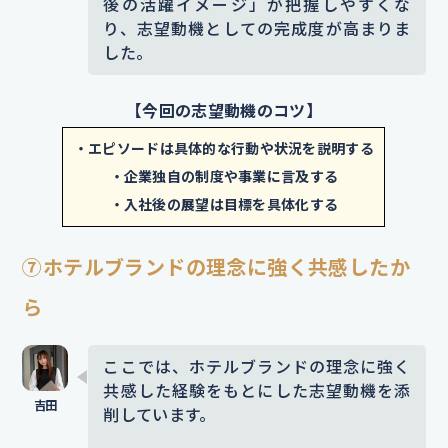
後の活躍イメージ」が把握しやすくな
ーを使いながら丁寧に対応してくだ
り、志望動機としての完成度が高まりま
添削コメント｜もとの表現は意欲がぼやけて伝わ
した。
さり、
不安な気持ちが一気に和らぎ
る可能性があったので、ニーズのある具体的な言
語名を入れて主体性を明確にしました。「挑戦」
安心ました。
私の緊張をほぐすよう
【今回の志望動機のコツ】
という言葉も前向きな意欲を強調しています。
に笑顔で接してくださった経験で、
・エピソードは具体的な行動や状況を説明する
その配慮に心から安心したのを覚え
ES添削サービス
「赤ペンES」
なら、このような添削を無料で
・企業独自の制度や事業に言及する
ています。
その対応力に感動し、今
プロにお任せできます。
・入社後の展望は目標を具体化する
度は自分が誰かを支える側になりた
エントリーは
【こちらをクリック】
いと強く思いました。
この経験を通
⑦ホテルブランドの理念に強く共感したか
じて、相手の状況に応じた対応が与
ら
える影響の大きさに気づき、私も同
じ立場で誰かに安心を届けたいと思
ここでは、ホテルブランドの理念に強く
うようになりました。
共感した経験をもとにした志望動機を添
削しています。
添削コメント｜安心や感動といった気持ちの背景
にある具体的な行動や思考を加えることで、読ん