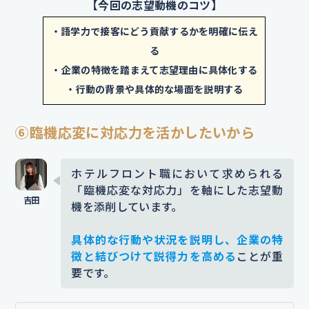
【今回の志望動機のコツ】
目標に言い換えることで、入社後の成長意欲と適
光地で活動してきました。
初めは緊
性が伝わりやすくなりました。
・語学力で接客にどう貢献するかを明確に伝え
張しましたが、
最初は外国人対応に
る
慣れておらず戸惑いもありました
・企業の特徴を踏まえて志望理由に具体化する
ES添削サービス
「赤ペンES」
なら、このような添削を無料で
が、
相手の文化を尊重しつつ丁寧に
プロにお任せできます。
・行動の背景や具体的な場面を説明する
対応することで、信頼関係が築ける
エントリーは
【こちらをクリック】
ことを実感しました。お客様から
⑥臨機応変に対応力を活かしたいから
「ありがとう」「楽しかった」と感
謝される経験を通して、
人と接する
ホテルフロント職において求められる
「臨機応変な対応力」を軸にした志望動
喜びを強く感じるようになりました
機を添削しています。
自分の行動一つで相手の旅の印象が
変わることにやりがいを感じ、観光
具体的な行動や状況を説明し、企業の特
徴と結びつけて説得力を高める
ことが重
関連の職種の中でも宿泊という重要
要です。
な役割を担うホテルフロントという
仕事への関心が高まりました
。