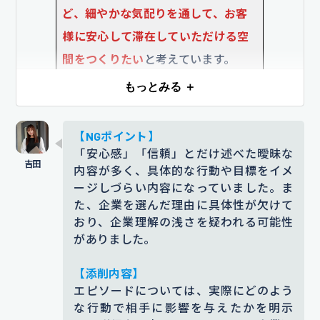
になっています。
ど、細やかな気配りを通して、お客
様に安心して滞在していただける空
【企業を選んだ理由】
間をつくりたい
と考えています。
貴社はお客様の満足度を第一に考え
たサービスを徹底しており、
スタッ
もっとみる ＋
添削コメント｜「安心感と温かみのある対応」と
いう表現は抽象でどういった行動を通して支えた
フの細やかな気配りやホスピタリテ
いのか伝わりにくいため、「表情や言葉遣いな
ィが多くのリピーターを生んでいる
【NGポイント】
ど、細やかな気配り」などフロント職に求められ
「安心感」「信頼」とだけ述べた曖昧な
点に魅力を感じました。
スタッフ一
る具体的な行動に言い換えました。
内容が多く、具体的な行動や目標をイメ
人ひとりが裁量をもってお客様に合
ージしづらい内容になっていました。ま
【根拠となるエピソード】
わせた柔軟なサービスを提供してい
た、企業を選んだ理由に具体性が欠けて
大学時代、飲食店で接客のアルバイ
おり、企業理解の浅さを疑われる可能性
る点に惹かれました。公式サイトに
トを経験し、
言葉遣いや表情、立ち
がありました。
掲載されていた「顧客一人ひとりに
居振る舞い一つでお客様の満足度が
合わせた対応してくれるのが嬉し
【添削内容】
大きく変わることを学びました
どう
エピソードについては、実際にどのよう
い」というお客様の声からも、その
すれば「また来たい」と思っていた
な行動で相手に影響を与えたかを明示
姿勢が伝わってきました。