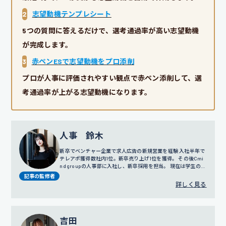
2
志望動機テンプレシート
5つの質問に答えるだけで、選考通過率が高い志望動機
が完成します。
3
赤ペンESで志望動機をプロ添削
プロが人事に評価されやすい観点で赤ペン添削して、選
考通過率が上がる志望動機になります。
人事 鈴木
新卒でベンチャー企業で求人広告の新規営業を経験 入社半年で
テレアポ獲得数社内1位。新卒売り上げ1位を獲得。 その後Cmi
nd groupの人事部に入社し、新卒採用を担当。 現在は学生の面
談だけではなく採用戦略や広報にも携わっている。
記事の監修者
詳しく見る
吉田