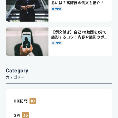
るには？高評価の例文も紹介！
自己PR
【例文付き】自己PR動画を1分で
撮影するコツ｜内容や撮影のポイ
ントも解説
自己PR
Category
カテゴリー
OB訪問
10
SPI
35