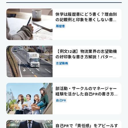
休学は履歴書にどう書く？理由別
の記載例と印象を悪くしない書き
方を解説
履歴書
【例文12選】物流業界の志望動機
の好印象な書き方解説！パターン
別の例文も紹介
志望動機
部活動・サークルのマネージャー
経験を活かした自己PRの書き方を
徹底解説！
自己PR
自己PRで「責任感」をアピールす