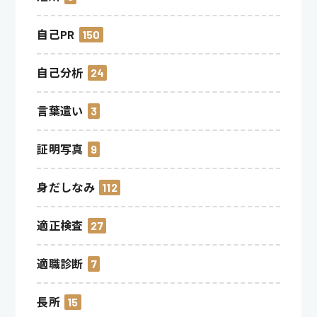
自己PR
150
自己分析
24
言葉遣い
3
証明写真
9
身だしなみ
112
適正検査
27
適職診断
7
長所
15