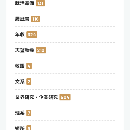
就活準備
131
履歴書
116
年収
324
志望動機
210
敬語
4
文系
2
業界研究・企業研究
504
理系
7
短所
9