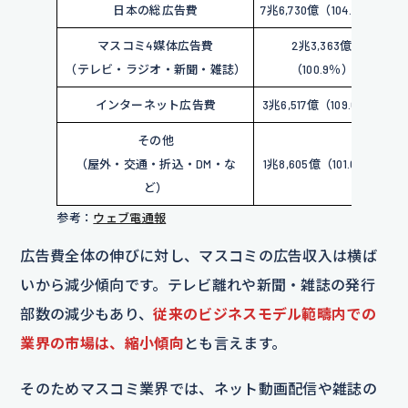
日本の総広告費
7兆6,730億（104.9％）
1
マスコミ4媒体広告費
2兆3,363億
3
（テレビ・ラジオ・新聞・雑誌）
（100.9％）
インターネット広告費
3兆6,517億（109.6％）
4
その他
（屋外・交通・折込・DM・な
1兆8,605億（101.0％）
2
ど）
参考：
ウェブ電通報
広告費全体の伸びに対し、マスコミの広告収入は横ば
いから減少傾向です。テレビ離れや新聞・雑誌の発行
部数の減少もあり、
従来のビジネスモデル範疇内での
業界の市場は、縮小傾向
とも言えます。
そのためマスコミ業界では、ネット動画配信や雑誌の