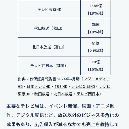
1,485億
テレビ東京HD
【1.6％減】
38億
秋田放送（秋田）
【1.0％減】
51億
北日本放送（富山）
【2.1％減】
181億
テレビ西日本（福岡）
【1.0％減】
出典：有価証券報告書 2024年3月期（
フジ・メディア
HD
・
日本テレビHD
・
TBS HD
・
テレビ朝日HD
・
テレビ
東京HD
・
秋田放送
・
北日本放送
・
テレビ西日本
）
主要なテレビ局は、イベント開催、映画・アニメ制
作、デジタル配信など、
放送以外のビジネス多角化の
成果もあり、広告収入が減るなかでも売上を維持して