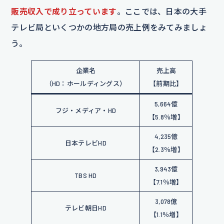
販売収入で成り立っています
。ここでは、日本の大手
テレビ局といくつかの地方局の売上例をみてみましょ
う。
企業名
売上高
（HD：ホールディングス）
【前期比】
5,664億
フジ・メディア・HD
【5.8％増】
4,235億
日本テレビHD
【2.3％増】
3,943億
TBS HD
【7.1％増】
3,078億
テレビ朝日HD
【1.1％増】