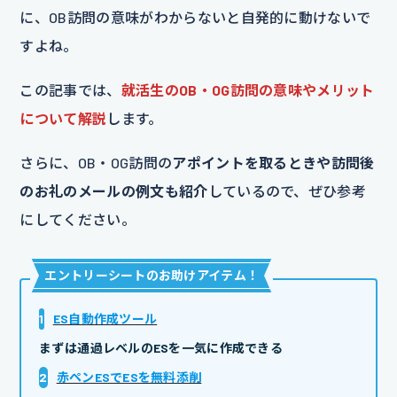
に、OB訪問の意味がわからないと自発的に動けないで
すよね。
この記事では、
就活生のOB・OG訪問の意味やメリット
について解説
します。
さらに、OB・OG訪問の
アポイントを取るときや訪問後
のお礼のメールの例文も紹介
しているので、ぜひ参考
にしてください。
エントリーシートのお助けアイテム
！
1
ES自動作成ツール
まずは通過レベルのESを一気に作成できる
2
赤ペンESでESを無料添削