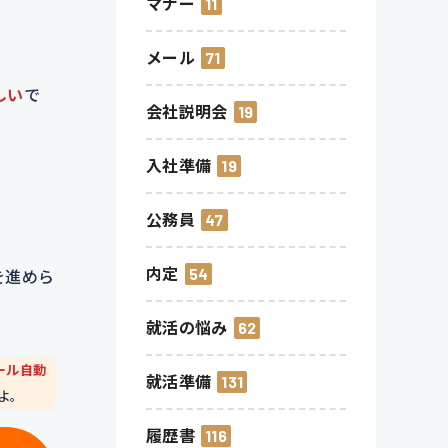
マナー
11
メール
71
しい
で
会社説明会
19
入社準備
19
公務員
47
内定
54
を進めら
就活の悩み
62
ール自動
就活準備
131
よ。
履歴書
116