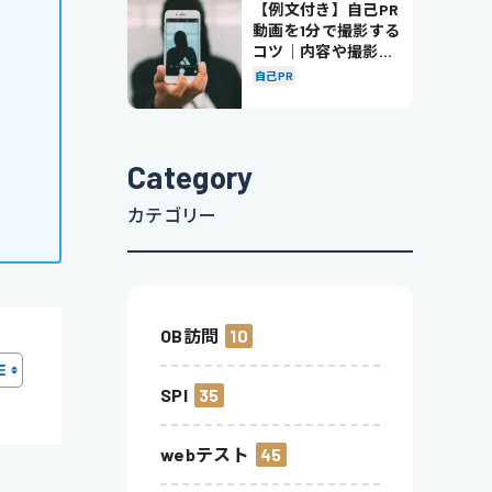
【例文付き】自己PR
動画を1分で撮影する
コツ｜内容や撮影の
ポイントも解説
自己PR
Category
カテゴリー
OB訪問
10
SPI
35
webテスト
45