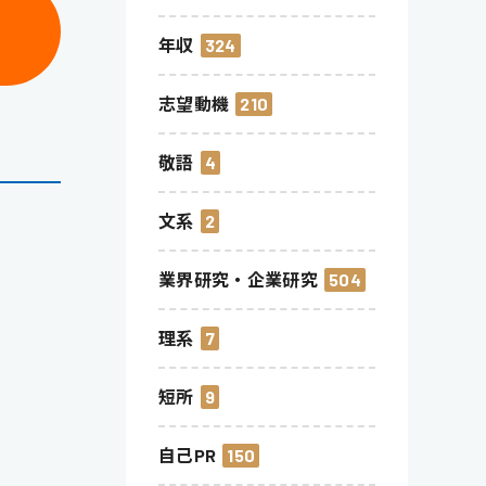
年収
324
志望動機
210
敬語
4
文系
2
業界研究・企業研究
504
理系
7
短所
9
自己PR
150