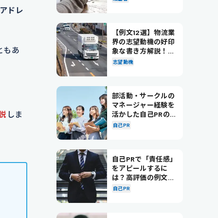
たアドレ
【例文12選】物流業
界の志望動機の好印
ともあ
象な書き方解説！パ
ターン別の例文も紹
志望動機
介
。
部活動・サークルの
マネージャー経験を
説
しま
活かした自己PRの書
き方を徹底解説！
自己PR
自己PRで「責任感」
をアピールするに
は？高評価の例文も
紹介！
自己PR