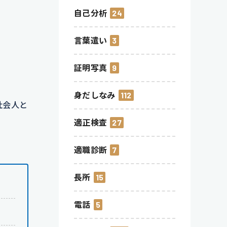
自己分析
24
言葉遣い
3
証明写真
9
身だしなみ
112
社会人と
適正検査
27
適職診断
7
長所
15
電話
5