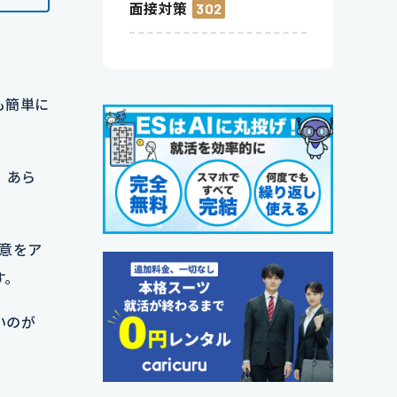
面接対策
302
も簡単に
、あら
意をア
す。
いのが