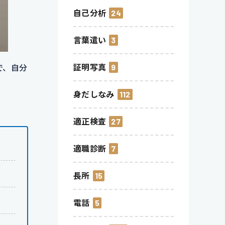
自己分析
24
言葉遣い
3
証明写真
9
で、自分
身だしなみ
112
適正検査
27
適職診断
7
長所
15
電話
5