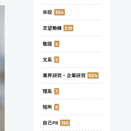
年収
324
志望動機
210
敬語
4
文系
2
業界研究・企業研究
504
理系
7
短所
9
自己PR
150