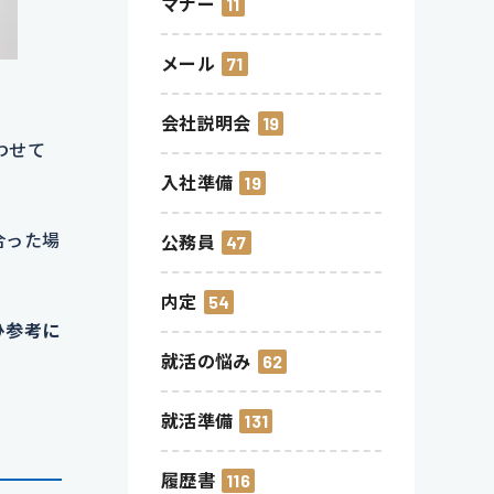
マナー
11
メール
71
会社説明会
19
わせて
入社準備
19
合った場
公務員
47
内定
54
ひ参考に
就活の悩み
62
就活準備
131
履歴書
116