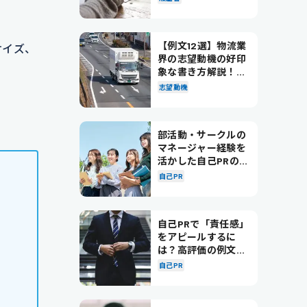
【例文12選】物流業
サイズ、
界の志望動機の好印
象な書き方解説！パ
ターン別の例文も紹
志望動機
介
部活動・サークルの
マネージャー経験を
活かした自己PRの書
き方を徹底解説！
自己PR
自己PRで「責任感」
をアピールするに
は？高評価の例文も
紹介！
自己PR