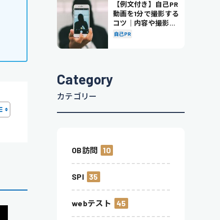
【例文付き】自己PR
動画を1分で撮影する
コツ｜内容や撮影の
ポイントも解説
自己PR
Category
カテゴリー
OB訪問
10
SPI
35
webテスト
45