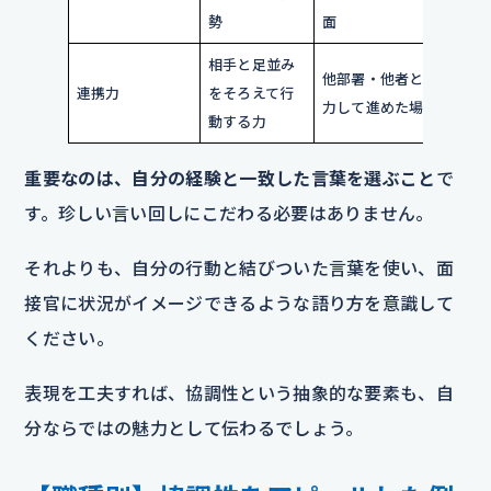
た
勢
面
相手と足並み
職
他部署・他者と協
連携力
をそろえて行
わ
力して進めた場面
動する力
向
重要なのは、自分の経験と一致した言葉を選ぶこと
で
す。珍しい言い回しにこだわる必要はありません。
それよりも、自分の行動と結びついた言葉を使い、面
接官に状況がイメージできるような語り方を意識して
ください。
表現を工夫すれば、協調性という抽象的な要素も、自
分ならではの魅力として伝わるでしょう。