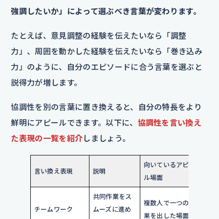
強調したいか」によって選ぶべき言葉が変わります。
たとえば、意見調整の経験を伝えたいなら「調整
力」、周囲を動かした経験を伝えたいなら「巻き込み
力」のように、自分のエピソードに合う言葉を選ぶと
説得力が増します。
協調性を別の言葉に置き換えると、自分の特長をより
鮮明にアピールできます。以下に、
協調性を言い換え
た表現の一覧を紹介
しましょう。
向いているアピー
言い換え表現
説明
使
ル場面
共同作業をス
個
複数人で一つの成
チームワーク
ムーズに進め
体
果を出した場面