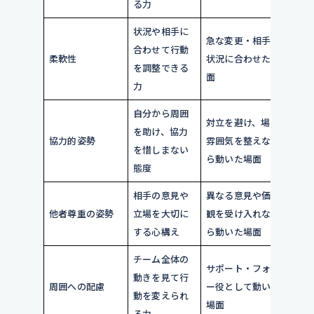
る力
が
状況や相手に
急な変更・相手の
環
合わせて行動
柔軟性
状況に合わせた場
力
を調整できる
面
人
力
自分から周囲
対立を避け、場の
穏
を助け、協力
協力的姿勢
雰囲気を整えなが
を
を惜しまない
ら動いた場面
た
態度
相手の意見や
異なる意見や価値
多
他者尊重の姿勢
立場を大切に
観を受け入れなが
関
する心構え
ら動いた場面
え
チーム全体の
サポート・フォロ
縁
動きを見て行
周囲への配慮
ー役として動いた
し
動を変えられ
場面
が
る力