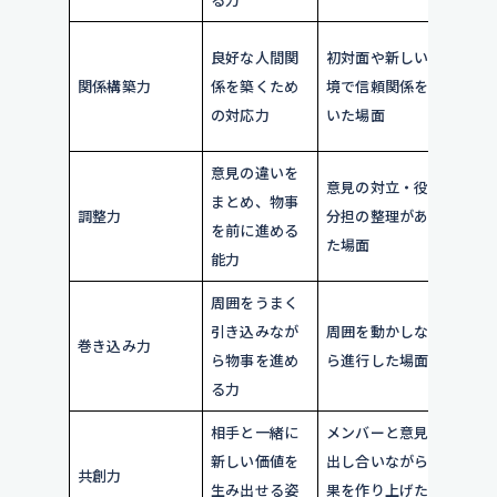
人
良好な人間関
初対面や新しい環
が
関係構築力
係を築くため
境で信頼関係を築
た
の対応力
いた場面
け
意見の違いを
意見の対立・役割
話
まとめ、物事
調整力
分担の整理があっ
め
を前に進める
た場面
向
能力
周囲をうまく
協
引き込みなが
周囲を動かしなが
巻き込み力
同
ら物事を進め
ら進行した場面
向
る力
相手と一緒に
メンバーと意見を
協
新しい価値を
出し合いながら成
共創力
同
生み出せる姿
果を作り上げた場