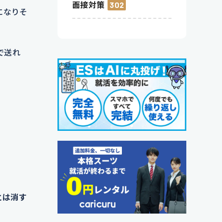
面接対策
302
になりそ
で送れ
とは消す