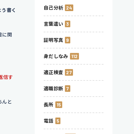
自己分析
24
よう書く
言葉遣い
3
接に関
証明写真
9
身だしなみ
112
適正検査
27
返信す
適職診断
7
ちんと
長所
15
電話
5