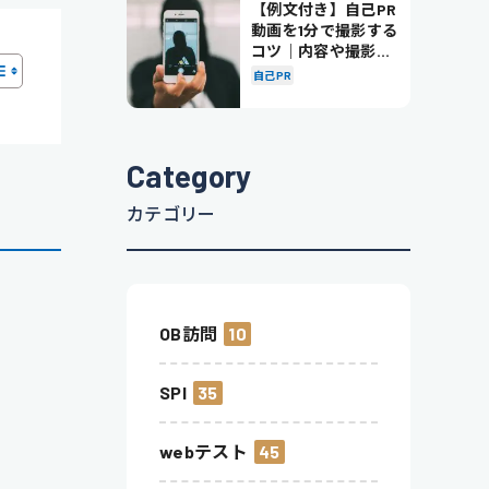
【例文付き】自己PR
動画を1分で撮影する
コツ｜内容や撮影の
ポイントも解説
自己PR
Category
カテゴリー
OB訪問
10
SPI
35
webテスト
45