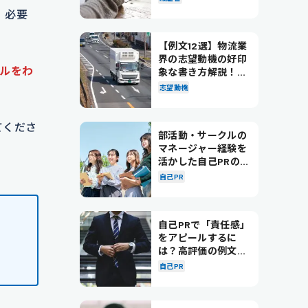
。必要
【例文12選】物流業
界の志望動機の好印
ルをわ
象な書き方解説！パ
ターン別の例文も紹
志望動機
介
てくださ
部活動・サークルの
マネージャー経験を
活かした自己PRの書
き方を徹底解説！
自己PR
自己PRで「責任感」
をアピールするに
は？高評価の例文も
紹介！
自己PR