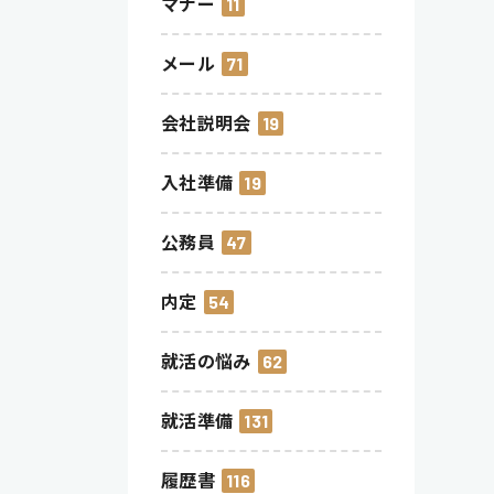
マナー
11
メール
71
会社説明会
19
入社準備
19
公務員
47
内定
54
就活の悩み
62
就活準備
131
履歴書
116