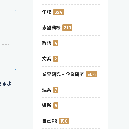
年収
324
志望動機
210
敬語
4
文系
2
業界研究・企業研究
504
きるよ
理系
7
短所
9
自己PR
150