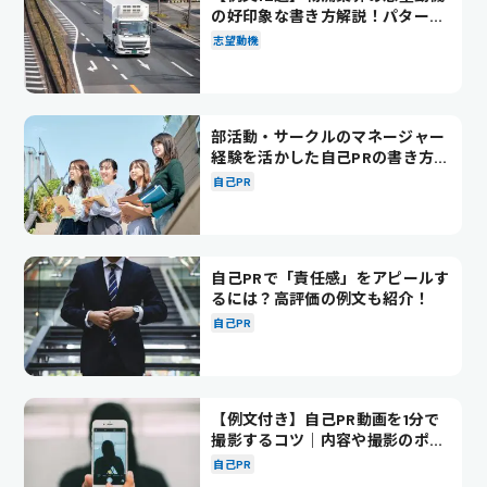
の好印象な書き方解説！パターン
別の例文も紹介
志望動機
部活動・サークルのマネージャー
経験を活かした自己PRの書き方を
徹底解説！
自己PR
自己PRで「責任感」をアピールす
るには？高評価の例文も紹介！
自己PR
【例文付き】自己PR動画を1分で
撮影するコツ｜内容や撮影のポイ
ントも解説
自己PR