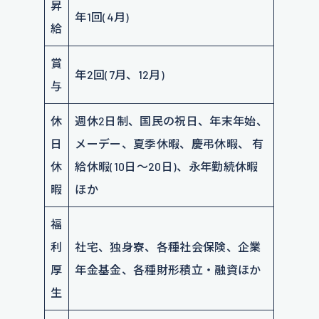
昇
年1回(4月)
給
賞
年2回(7月、12月)
与
休
週休2日制、国民の祝日、年末年始、
日
メーデー、夏季休暇、慶弔休暇、 有
休
給休暇(10日～20日)、永年勤続休暇
暇
ほか
福
利
社宅、独身寮、各種社会保険、企業
厚
年金基金、各種財形積立・融資ほか
生