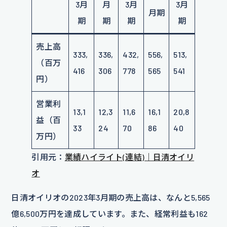
3月
月
3月
3月
月期
期
期
期
期
売上高
333,
336,
432,
556,
513,
（百万
416
306
778
565
541
円）
営業利
13,1
12,3
11,6
16,1
20,8
益（百
33
24
70
86
40
万円）
引用元：
業績ハイライト(連結)｜日清オイリ
オ
日清オイリオの2023年3月期の売上高は、なんと5,565
億6,500万円を達成しています。また、経常利益も162