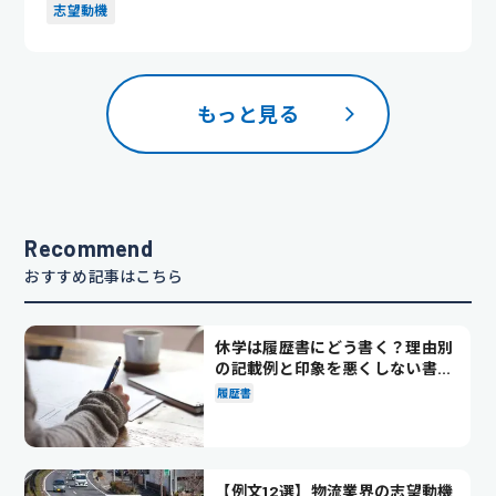
ない人でも、...
志望動機
もっと見る
Recommend
おすすめ記事はこちら
休学は履歴書にどう書く？理由別
の記載例と印象を悪くしない書き
方を解説
履歴書
【例文12選】物流業界の志望動機