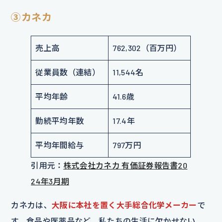
③カネカ
売上高
762,302（百万円）
従業員数（連結）
11,544名
平均年齢
41.6歳
勤続平均年数
17.4年
平均年間給与
797万円
引用元：
株式会社カネカ 有価証券報告書20
24年3月期
カネカは、
大阪に本社を置く大手総合化学メーカー
で
す。食品や医薬品など、私たちの生活に欠かせない