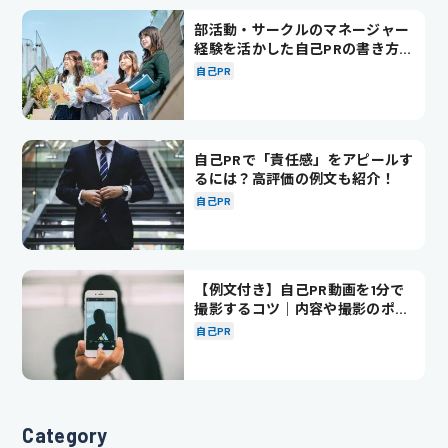
部活動・サークルのマネージャー
経験を活かした自己PRの書き方を
徹底解説！
自己PR
自己PRで「責任感」をアピールす
るには？高評価の例文も紹介！
自己PR
【例文付き】自己PR動画を1分で
撮影するコツ｜内容や撮影のポイ
ントも解説
自己PR
Category