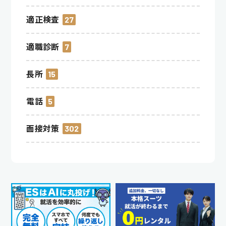
適正検査
27
適職診断
7
長所
15
電話
5
面接対策
302