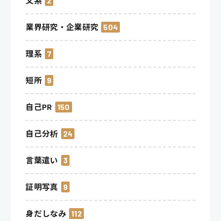
文系
2
業界研究・企業研究
504
理系
7
短所
9
自己PR
150
自己分析
24
言葉遣い
3
証明写真
9
身だしなみ
112