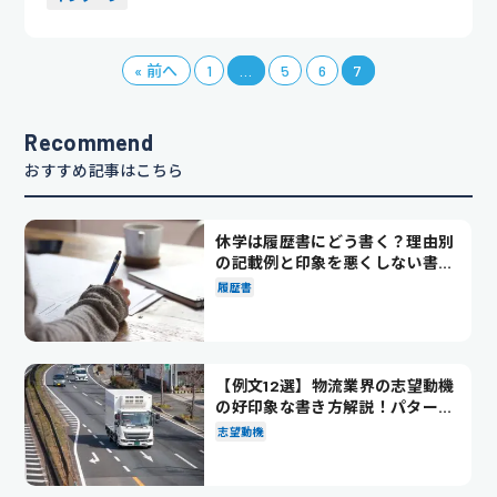
« 前へ
1
…
5
6
7
Recommend
おすすめ記事はこちら
休学は履歴書にどう書く？理由別
の記載例と印象を悪くしない書き
方を解説
履歴書
【例文12選】物流業界の志望動機
の好印象な書き方解説！パターン
別の例文も紹介
志望動機