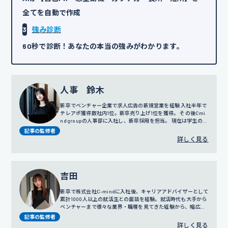
全てを自動で作成
3
強み診断
60秒で診断！あなたの本当の強みがわかります。
人事 鈴木
新卒でベンチャー企業で求人広告の新規営業を経験 入社半年で
テレアポ獲得数社内1位。新卒売り上げ1位を獲得。 その後Cmi
nd groupの人事部に入社し、新卒採用を担当。 現在は学生の面
談だけではなく採用戦略や広報にも携わっている。
記事の監修者
詳しく見る
吉田
新卒で株式会社C-mindに入社後、キャリアアドバイザーとして
累計1000人以上の就活生との面談を経験。就活時代も大手から
ベンチャーまで様々な業界・職種を見てきた経験から、幅広い
視点でのサポートを得意とする。
プロフィール詳細
記事の監修者
詳しく見る