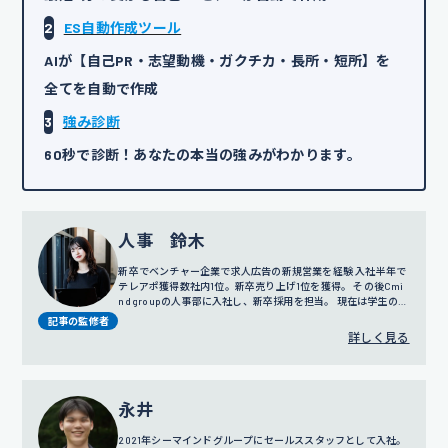
2
ES自動作成ツール
AIが【自己PR・志望動機・ガクチカ・長所・短所】を
全てを自動で作成
3
強み診断
60秒で診断！あなたの本当の強みがわかります。
人事 鈴木
新卒でベンチャー企業で求人広告の新規営業を経験 入社半年で
テレアポ獲得数社内1位。新卒売り上げ1位を獲得。 その後Cmi
nd groupの人事部に入社し、新卒採用を担当。 現在は学生の面
談だけではなく採用戦略や広報にも携わっている。
記事の監修者
詳しく見る
永井
2021年シーマインドグループにセールススタッフとして入社。