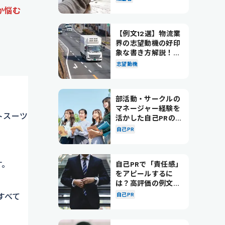
か悩む
【例文12選】物流業
界の志望動機の好印
象な書き方解説！パ
ターン別の例文も紹
志望動機
介
部活動・サークルの
マネージャー経験を
トスーツ
活かした自己PRの書
き方を徹底解説！
自己PR
す。
自己PRで「責任感」
をアピールするに
は？高評価の例文も
紹介！
すべて
自己PR