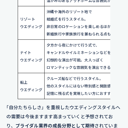
温かみのあるアットホームな雰囲気が魅力。
沖縄や海外のリゾート地で
リゾート
結婚式を行うスタイル。
ウエディング
非日常のロケーションを楽しめるほか、
新婚旅行や家族旅行を兼ねられる点も好評。
夕方から夜にかけて行う式で、
ナイト
キャンドルやイルミネーションなどを使った
ウエディング
幻想的な演出が可能。大人っぽく
ロマンティックな雰囲気を演出できる。
クルーズ船などで行うスタイル。
船上
他のスタイルにはない特別感と開放感がある、
ウエディング
記憶に残る式を実現したい方におすすめ。
｢自分たちらしさ」を重視したウエディングスタイルへ
の需要は今後ますます高まっていくと予想されてお
り、
ブライダル業界の成長分野として期待
されていま