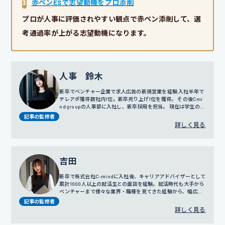
3
赤ペンESで志望動機をプロ添削
プロが人事に評価されやすい観点で赤ペン添削して、選
考通過率が上がる志望動機になります。
人事 鈴木
新卒でベンチャー企業で求人広告の新規営業を経験 入社半年で
テレアポ獲得数社内1位。新卒売り上げ1位を獲得。 その後Cmi
nd groupの人事部に入社し、新卒採用を担当。 現在は学生の面
談だけではなく採用戦略や広報にも携わっている。
記事の監修者
詳しく見る
吉田
新卒で株式会社C-mindに入社後、キャリアアドバイザーとして
累計1000人以上の就活生との面談を経験。就活時代も大手から
ベンチャーまで様々な業界・職種を見てきた経験から、幅広い
視点でのサポートを得意とする。
プロフィール詳細
記事の監修者
詳しく見る