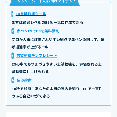
エントリーシートのお助けアイテム
！
1
ES自動作成ツール
まずは通過レベルのESを一気に作成できる
2
赤ペンESでESを無料添削
プロが人事に評価されやすい観点で赤ペン添削して、選
考通過率が上がるESに
3
志望動機テンプレシート
ESの中でもつまづきやすい志望動機を、評価される志
望動機に仕上げられる
4
強み診断
60秒で診断！あなたの本当の強みを知り、ESで一貫性
のある自己PRができる