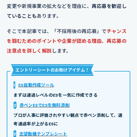
変更や新規事業の拡大などを理由に、
再応募を歓迎し
ていることも
あります。
そこで本記事では、「不採用後の再応募」で
チャンス
を掴むためのポイントや企業が認める理由、再応募の
注意点を詳しく解説
します。
エントリーシートのお助けアイテム
！
1
ES自動作成ツール
まずは通過レベルのESを一気に作成できる
2
赤ペンESでESを無料添削
プロが人事に評価されやすい観点で赤ペン添削して、選
考通過率が上がるESに
3
志望動機テンプレシート