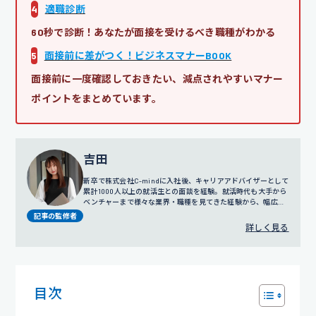
4
適職診断
60秒で診断！あなたが面接を受けるべき職種がわかる
5
面接前に差がつく！ビジネスマナーBOOK
面接前に一度確認しておきたい、減点されやすいマナー
ポイントをまとめています。
吉田
新卒で株式会社C-mindに入社後、キャリアアドバイザーとして
累計1000人以上の就活生との面談を経験。就活時代も大手から
ベンチャーまで様々な業界・職種を見てきた経験から、幅広い
視点でのサポートを得意とする。
プロフィール詳細
記事の監修者
詳しく見る
目次