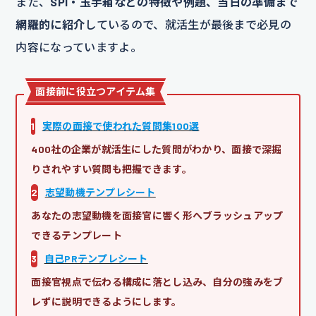
また、
SPI・玉手箱などの特徴や例題、当日の準備まで
網羅的に紹介
しているので、就活生が最後まで必見の
内容になっていますよ。
面接前に役立つアイテム集
1
実際の面接で使われた質問集100選
400社の企業が就活生にした質問がわかり、面接で深掘
りされやすい質問も把握できます。
2
志望動機テンプレシート
あなたの志望動機を面接官に響く形へブラッシュアップ
できるテンプレート
3
自己PRテンプレシート
面接官視点で伝わる構成に落とし込み、自分の強みをブ
レずに説明できるようにします。