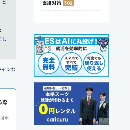
」と
面接対策
302
た
てし
キャンな
る際
就活中