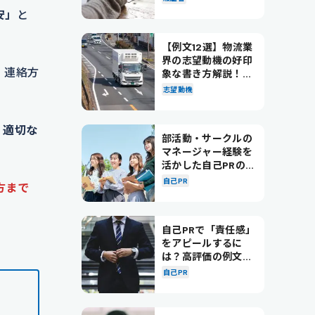
安」
と
【例文12選】物流業
界の志望動機の好印
、連絡方
象な書き方解説！パ
ターン別の例文も紹
志望動機
介
、
適切な
部活動・サークルの
マネージャー経験を
活かした自己PRの書
き方を徹底解説！
自己PR
方まで
自己PRで「責任感」
をアピールするに
は？高評価の例文も
紹介！
自己PR