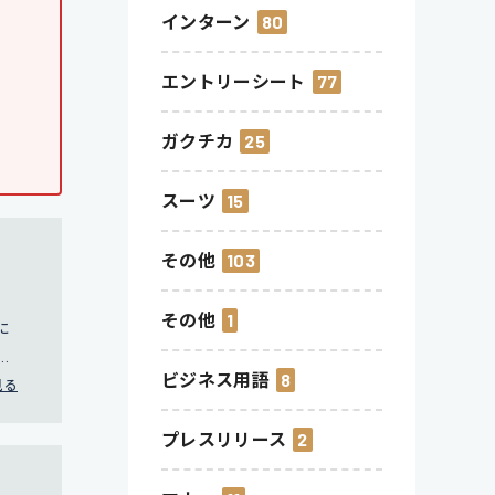
インターン
80
エントリーシート
77
ガクチカ
25
スーツ
15
その他
103
その他
1
に
社
ビジネス用語
8
ち上
見る
。
プレスリリース
2