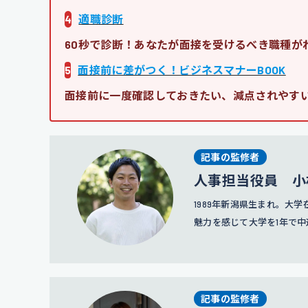
4
適職診断
60秒で診断！あなたが面接を受けるべき職種が
5
面接前に差がつく！ビジネスマナーBOOK
面接前に一度確認しておきたい、減点されやす
記事の監修者
人事担当役員 小
1989年新潟県生まれ。大
魅力を感じて大学を1年で中
C-mindの創業期に参画
げ、2018年にはリクルー
現在は人事担当役員として
記事の監修者