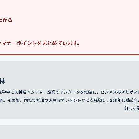
わかる
いマナーポイントをまとめています。
林
学在学中に人材系ベンチャー企業でインターンを経験し、ビジネスのやりがい
退。その後、同社で採用や人材マネジメントなどを経験し、2011年に株式会
。訪問営業やコールセンター事業の責任者を務めたのち、2016年に人事部の立
詳しく
トスーツの無料レンタルサービスでもある「カリクル」の立ち上げにも携わる
、グループ全体の採用、人事評価制度の設計、人事戦略に従事している。