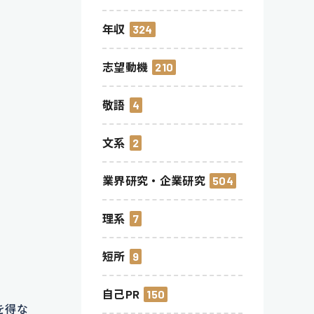
年収
324
志望動機
210
敬語
4
文系
2
業界研究・企業研究
504
理系
7
短所
9
自己PR
150
を得な