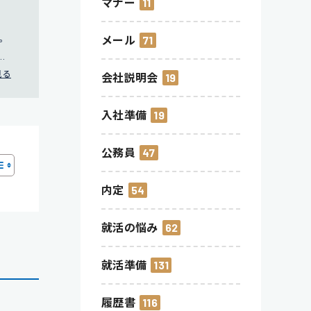
マナー
11
験。
メール
71
得
見る
会社説明会
19
入社準備
19
公務員
47
内定
54
就活の悩み
62
就活準備
131
履歴書
116