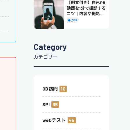
【例文付き】自己PR
動画を1分で撮影する
コツ｜内容や撮影の
ポイントも解説
自己PR
Category
カテゴリー
OB訪問
10
SPI
35
webテスト
45