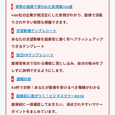
1
実際の面接で使われた質問集100選
400社の企業が就活生にした質問がわかり、面接で深掘
りされやすい質問も把握できます。
2
志望動機テンプレシート
あなたの志望動機を面接官に響く形へブラッシュアップ
できるテンプレート
3
自己PRテンプレシート
面接官視点で伝わる構成に落とし込み、自分の強みをブ
レずに説明できるようにします。
4
適職診断
60秒で診断！あなたが面接を受けるべき職種がわかる
5
面接前に差がつく！ビジネスマナーBOOK
面接前に一度確認しておきたい、減点されやすいマナー
ポイントをまとめています。