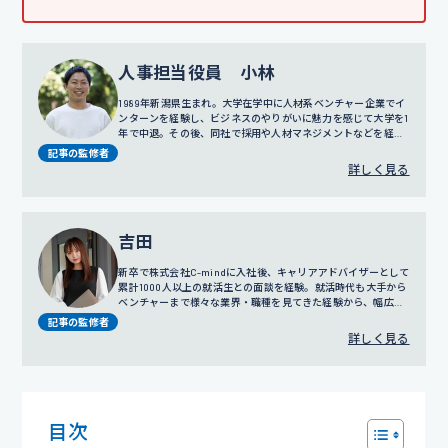
人事担当役員 小林
1989年新潟県生まれ。大学在学中に人材系ベンチャー企業でイ
ンターンを経験し、ビジネスのやりがいに魅力を感じて大学を1
年で中退。その後、同社で採用や人材マネジメントなどを経験
し、2011年に株式会社C-mindの創業期に参画。訪問営業やコ
記事の監修者
ールセンター事業の責任者を務めたのち、2016年に人事部の立
詳しく見る
ち上げ、2018年にはリクルートスーツの無料レンタルサービス
でもある「カリクル」の立ち上げにも携わる。現在は人事担当
役員として、グループ全体の採用、人事評価制度の設計、人事
戦略に従事している。
吉田
新卒で株式会社C-mindに入社後、キャリアアドバイザーとして
累計1000人以上の就活生との面談を経験。就活時代も大手から
ベンチャーまで様々な業界・職種を見てきた経験から、幅広い
視点でのサポートを得意とする。
プロフィール詳細
記事の監修者
詳しく見る
目次