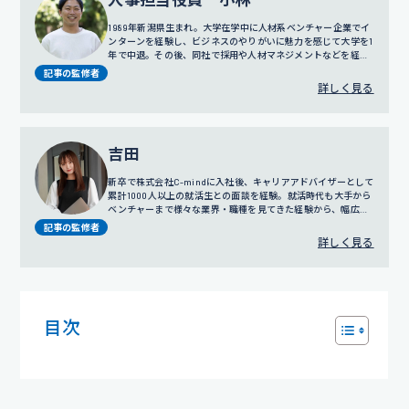
1989年新潟県生まれ。大学在学中に人材系ベンチャー企業でイ
ンターンを経験し、ビジネスのやりがいに魅力を感じて大学を1
年で中退。その後、同社で採用や人材マネジメントなどを経験
し、2011年に株式会社C-mindの創業期に参画。訪問営業やコ
記事の監修者
ールセンター事業の責任者を務めたのち、2016年に人事部の立
詳しく見る
ち上げ、2018年にはリクルートスーツの無料レンタルサービス
でもある「カリクル」の立ち上げにも携わる。現在は人事担当
役員として、グループ全体の採用、人事評価制度の設計、人事
戦略に従事している。
吉田
新卒で株式会社C-mindに入社後、キャリアアドバイザーとして
累計1000人以上の就活生との面談を経験。就活時代も大手から
ベンチャーまで様々な業界・職種を見てきた経験から、幅広い
視点でのサポートを得意とする。
プロフィール詳細
記事の監修者
詳しく見る
目次