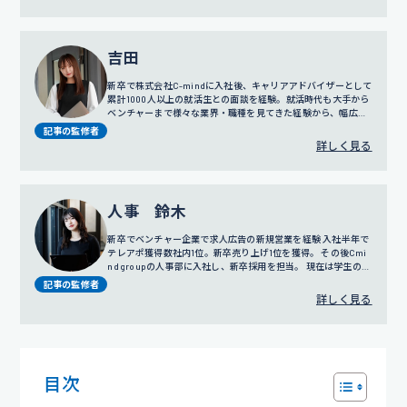
ち上げ、2018年にはリクルートスーツの無料レンタルサービス
でもある「カリクル」の立ち上げにも携わる。現在は人事担当
役員として、グループ全体の採用、人事評価制度の設計、人事
戦略に従事している。
吉田
新卒で株式会社C-mindに入社後、キャリアアドバイザーとして
累計1000人以上の就活生との面談を経験。就活時代も大手から
ベンチャーまで様々な業界・職種を見てきた経験から、幅広い
視点でのサポートを得意とする。
プロフィール詳細
記事の監修者
詳しく見る
人事 鈴木
新卒でベンチャー企業で求人広告の新規営業を経験 入社半年で
テレアポ獲得数社内1位。新卒売り上げ1位を獲得。 その後Cmi
nd groupの人事部に入社し、新卒採用を担当。 現在は学生の面
談だけではなく採用戦略や広報にも携わっている。
記事の監修者
詳しく見る
目次