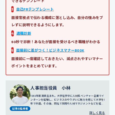
できるテンプレート
3
自己PRテンプレシート
面接官視点で伝わる構成に落とし込み、自分の強みをブ
レずに説明できるようにします。
4
適職診断
60秒で診断！あなたが面接を受けるべき職種がわかる
5
面接前に差がつく！ビジネスマナーBOOK
面接前に一度確認しておきたい、減点されやすいマナー
ポイントをまとめています。
人事担当役員 小林
1989年新潟県生まれ。大学在学中に人材系ベンチャー企業でイ
ンターンを経験し、ビジネスのやりがいに魅力を感じて大学を1
年で中退。その後、同社で採用や人材マネジメントなどを経験
し、2011年に株式会社C-mindの創業期に参画。訪問営業やコ
記事の監修者
ールセンター事業の責任者を務めたのち、2016年に人事部の立
詳しく見る