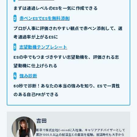
まずは通過レベルのESを一気に作成できる
2
赤ペンESでESを無料添削
プロが人事に評価されやすい観点で赤ペン添削して、選
考通過率が上がるESに
3
志望動機テンプレシート
ESの中でもつまづきやすい志望動機を、評価される志
望動機に仕上げられる
4
強み診断
60秒で診断！あなたの本当の強みを知り、ESで一貫性
のある自己PRができる
吉田
新卒で株式会社C-mindに入社後、キャリアアドバイザーとして
累計1000人以上の就活生との面談を経験。就活時代も大手から