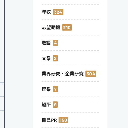
年収
324
志望動機
210
敬語
4
文系
2
業界研究・企業研究
504
理系
7
短所
9
自己PR
150