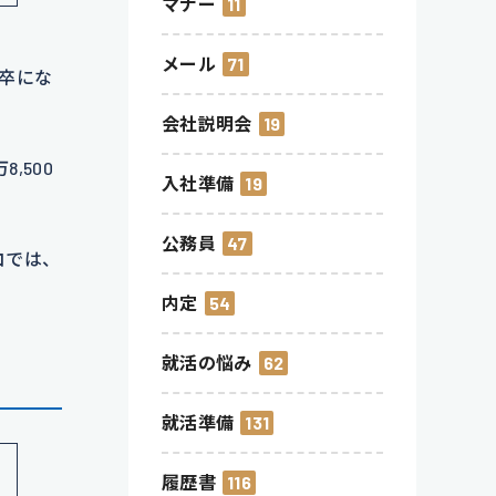
マナー
11
メール
71
院卒にな
会社説明会
19
,500
入社準備
19
公務員
47
コでは、
内定
54
就活の悩み
62
就活準備
131
履歴書
116