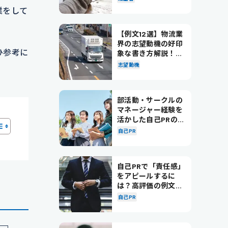
業をして
【例文12選】物流業
界の志望動機の好印
ひ参考に
象な書き方解説！パ
ターン別の例文も紹
志望動機
介
部活動・サークルの
マネージャー経験を
活かした自己PRの書
き方を徹底解説！
自己PR
自己PRで「責任感」
をアピールするに
は？高評価の例文も
紹介！
自己PR