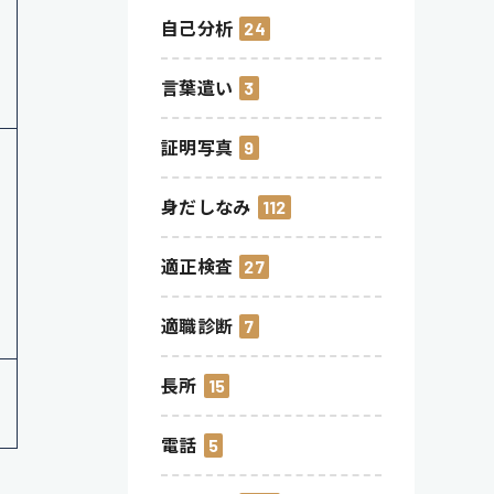
自己分析
24
言葉遣い
3
証明写真
9
身だしなみ
112
適正検査
27
適職診断
7
長所
15
電話
5