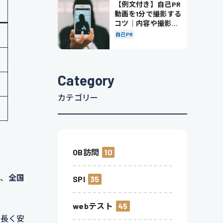
【例文付き】自己PR
動画を1分で撮影する
コツ｜内容や撮影の
ポイントも解説
自己PR
Category
カテゴリー
OB訪問
10
は、
全国
SPI
35
webテスト
45
。長く安