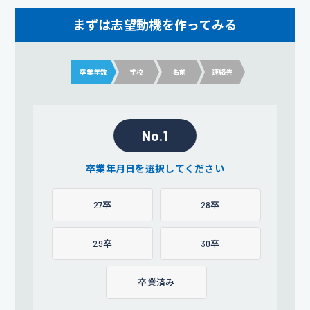
まずは志望動機を作ってみる
卒業年数
学校
名前
連絡先
No.1
卒業年月日を選択してください
27卒
28卒
29卒
30卒
卒業済み