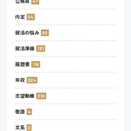
公務員
47
内定
54
就活の悩み
62
就活準備
131
履歴書
116
年収
324
志望動機
210
敬語
4
文系
2