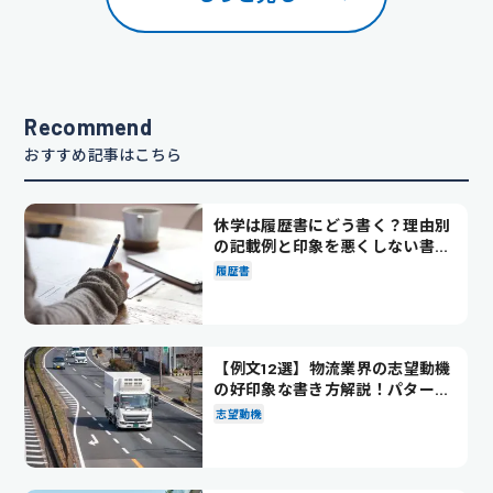
Recommend
おすすめ記事はこちら
休学は履歴書にどう書く？理由別
の記載例と印象を悪くしない書き
方を解説
履歴書
【例文12選】物流業界の志望動機
の好印象な書き方解説！パターン
別の例文も紹介
志望動機