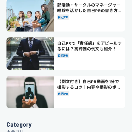
部活動・サークルのマネージャー
経験を活かした自己PRの書き方を
徹底解説！
自己PR
自己PRで「責任感」をアピールす
るには？高評価の例文も紹介！
自己PR
【例文付き】自己PR動画を1分で
撮影するコツ｜内容や撮影のポイ
ントも解説
自己PR
Category
カテゴリー