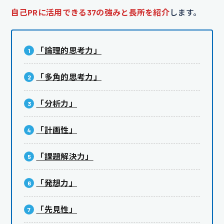
自己PRに活用できる37の強みと長所を紹介
します。
「論理的思考力」
「多角的思考力」
「分析力」
「計画性」
「課題解決力」
「発想力」
「先見性」