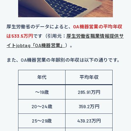
厚生労働省のデータによると、
OA機器営業の平均年収
は533.5万円
です（引用元：
厚生労働省職業情報提供サ
イトjobtag「OA機器営業」
）。
また、OA機器営業の年齢別の年収は以下の通りです。
年代
平均年収
～19歳
285.91万円
20～24歳
359.2万円
25～29歳
439.23万円