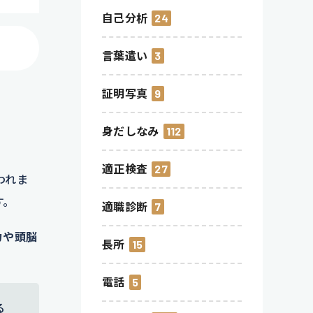
自己分析
24
言葉遣い
3
証明写真
9
身だしなみ
112
適正検査
27
われま
す。
適職診断
7
力や頭脳
長所
15
電話
5
る