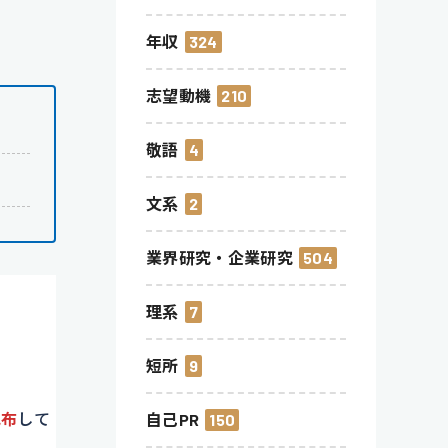
年収
324
志望動機
210
敬語
4
文系
2
業界研究・企業研究
504
理系
7
短所
9
配布
して
自己PR
150