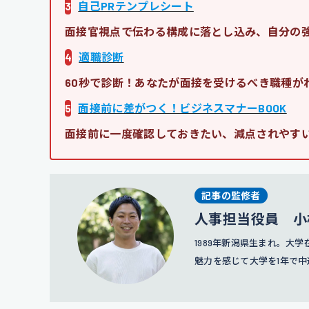
3
自己PRテンプレシート
面接官視点で伝わる構成に落とし込み、自分の
4
適職診断
60秒で診断！あなたが面接を受けるべき職種が
5
面接前に差がつく！ビジネスマナーBOOK
面接前に一度確認しておきたい、減点されやす
記事の監修者
人事担当役員 小
1989年新潟県生まれ。大
魅力を感じて大学を1年で中
C-mindの創業期に参画
げ、2018年にはリクルー