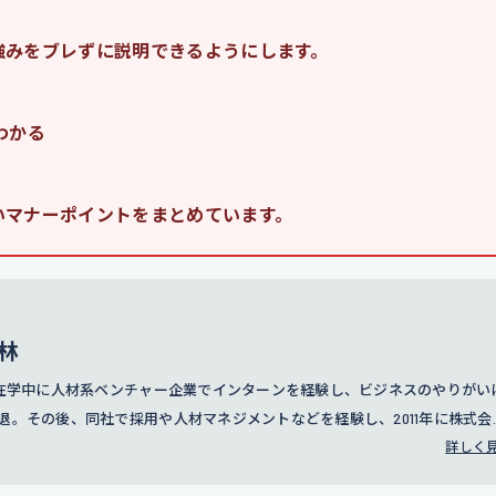
強みをブレずに説明できるようにします。
わかる
いマナーポイントをまとめています。
林
学在学中に人材系ベンチャー企業でインターンを経験し、ビジネスのやりがい
退。その後、同社で採用や人材マネジメントなどを経験し、2011年に株式会
。訪問営業やコールセンター事業の責任者を務めたのち、2016年に人事部の立
詳しく
トスーツの無料レンタルサービスでもある「カリクル」の立ち上げにも携わる