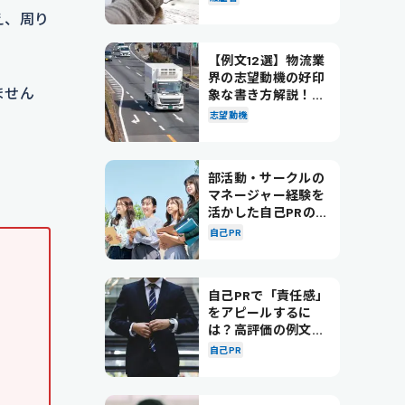
え、周り
【例文12選】物流業
界の志望動機の好印
ません
象な書き方解説！パ
ターン別の例文も紹
志望動機
介
部活動・サークルの
マネージャー経験を
活かした自己PRの書
き方を徹底解説！
自己PR
自己PRで「責任感」
をアピールするに
は？高評価の例文も
紹介！
自己PR