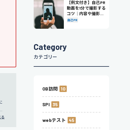
【例文付き】自己PR
動画を1分で撮影する
コツ｜内容や撮影の
ポイントも解説
自己PR
Category
カテゴリー
OB訪問
10
に
SPI
35
社
ち上
見る
webテスト
45
。