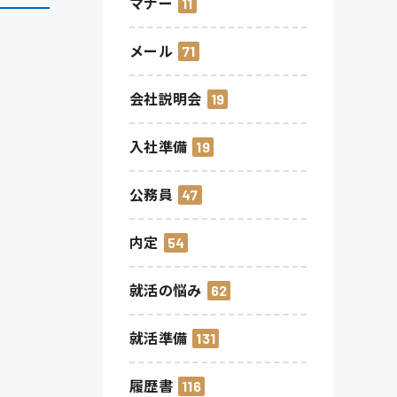
マナー
11
メール
71
会社説明会
19
入社準備
19
公務員
47
内定
54
就活の悩み
62
就活準備
131
履歴書
116