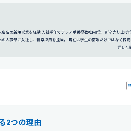
、グループ全体の採用、人事評価制度の設計、人事戦略に従事している。
広告の新規営業を経験 入社半年でテレアポ獲得数社内1位。新卒売り上げ1
groupの人事部に入社し、新卒採用を担当。 現在は学生の面談だけではなく採
。
詳しく
る2つの理由