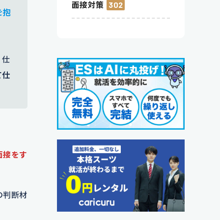
面接対策
302
を抱
。仕
て仕
面接をす
の判断材