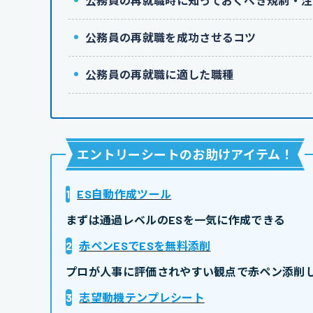
公務員の再就職時に知っておくべき規制・注
公務員の再就職を成功させるコツ
公務員の再就職に適した職種
エントリーシートのお助けアイテム
！
1
ES自動作成ツール
まずは通過レベルのESを一気に作成できる
2
赤ペンESでESを無料添削
プロが人事に評価されやすい観点で赤ペン添削し
3
志望動機テンプレシート