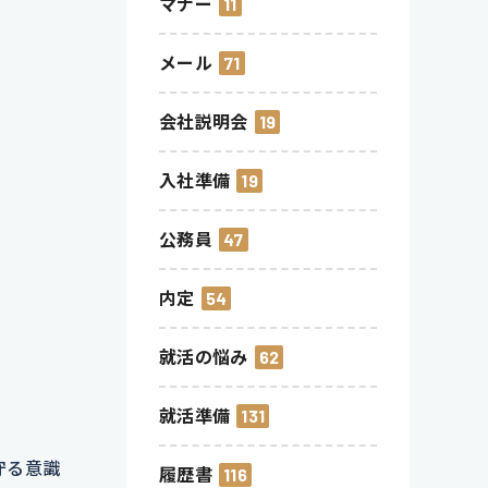
マナー
11
メール
71
会社説明会
19
入社準備
19
公務員
47
内定
54
就活の悩み
62
就活準備
131
守る意識
履歴書
116