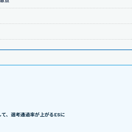
意点
て、選考通過率が上がるESに