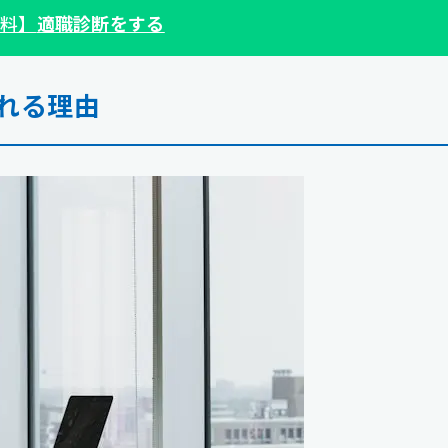
料】
適職診断をする
れる理由