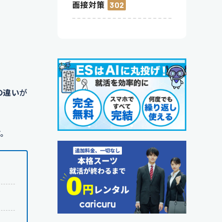
面接対策
302
の違い
が
す。