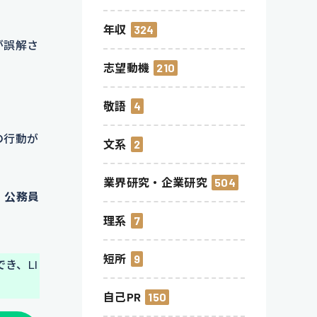
年収
324
が誤解さ
志望動機
210
敬語
4
の行動が
文系
2
業界研究・企業研究
504
、公務員
理系
7
短所
9
き、LI
自己PR
150