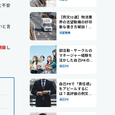
と不安
【例文12選】物流業
界の志望動機の好印
いと言
象な書き方解説！パ
ターン別の例文も紹
志望動機
。
介
網羅
し
部活動・サークルの
マネージャー経験を
活かした自己PRの書
き方を徹底解説！
自己PR
自己PRで「責任感」
をアピールするに
は？高評価の例文も
紹介！
自己PR