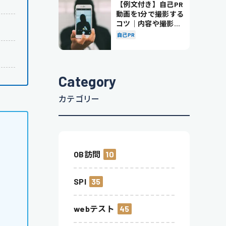
【例文付き】自己PR
動画を1分で撮影する
コツ｜内容や撮影の
ポイントも解説
自己PR
Category
カテゴリー
OB訪問
10
SPI
35
webテスト
45