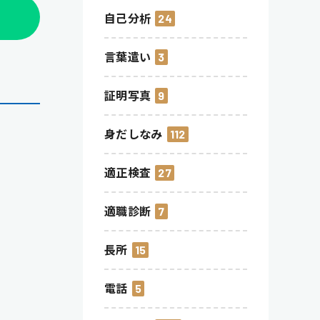
自己分析
24
言葉遣い
3
証明写真
9
身だしなみ
112
適正検査
27
適職診断
7
長所
15
電話
5