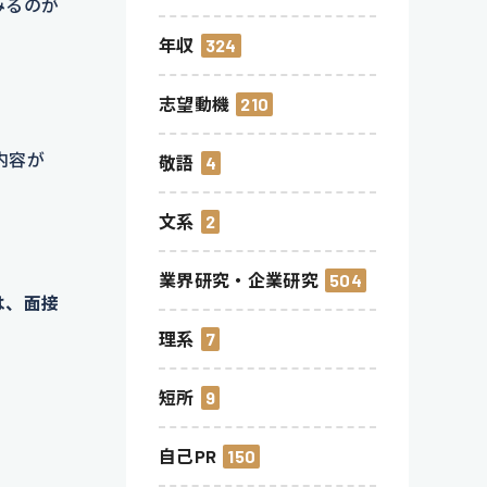
みるのが
年収
324
志望動機
210
内容が
敬語
4
文系
2
業界研究・企業研究
504
は、面接
理系
7
短所
9
自己PR
150