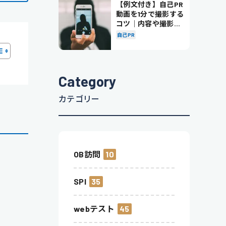
【例文付き】自己PR
動画を1分で撮影する
コツ｜内容や撮影の
ポイントも解説
自己PR
Category
カテゴリー
OB訪問
10
SPI
35
webテスト
45