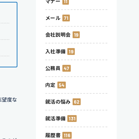
マナー
11
メール
71
会社説明会
19
入社準備
19
公務員
47
内定
54
志望度な
就活の悩み
62
就活準備
131
履歴書
116