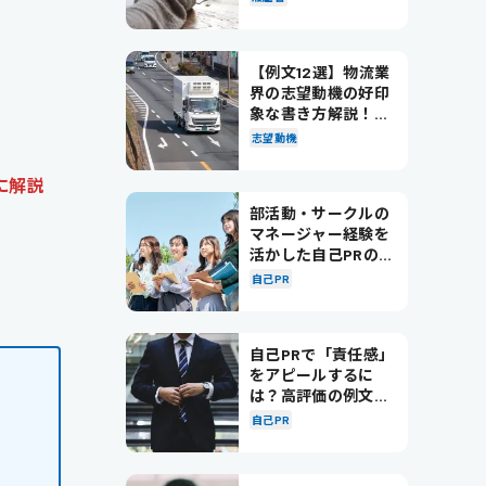
【例文12選】物流業
界の志望動機の好印
象な書き方解説！パ
。
ターン別の例文も紹
志望動機
介
に解説
部活動・サークルの
マネージャー経験を
活かした自己PRの書
き方を徹底解説！
自己PR
自己PRで「責任感」
をアピールするに
は？高評価の例文も
紹介！
自己PR