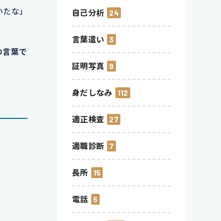
いたな」
自己分析
24
言葉遣い
3
の言葉で
証明写真
9
身だしなみ
112
適正検査
27
適職診断
7
長所
15
電話
5