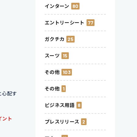
インターン
80
エントリーシート
77
ガクチカ
25
スーツ
15
その他
103
その他
1
と心配す
ビジネス用語
8
イント
プレスリリース
2