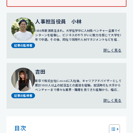
人事担当役員 小林
1989年新潟県生まれ。大学在学中に人材系ベンチャー企業でイ
ンターンを経験し、ビジネスのやりがいに魅力を感じて大学を1
年で中退。その後、同社で採用や人材マネジメントなどを経験
し、2011年に株式会社C-mindの創業期に参画。訪問営業やコ
記事の監修者
ールセンター事業の責任者を務めたのち、2016年に人事部の立
詳しく見る
ち上げ、2018年にはリクルートスーツの無料レンタルサービス
でもある「カリクル」の立ち上げにも携わる。現在は人事担当
役員として、グループ全体の採用、人事評価制度の設計、人事
戦略に従事している。
吉田
新卒で株式会社C-mindに入社後、キャリアアドバイザーとして
累計1000人以上の就活生との面談を経験。就活時代も大手から
ベンチャーまで様々な業界・職種を見てきた経験から、幅広い
視点でのサポートを得意とする。
プロフィール詳細
記事の監修者
詳しく見る
目次