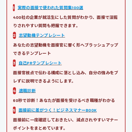
1
実際の面接で使われた質問集100選
400社の企業が就活生にした質問がわかり、面接で深掘
りされやすい質問も把握できます。
2
志望動機テンプレシート
あなたの志望動機を面接官に響く形へブラッシュアップ
できるテンプレート
3
自己PRテンプレシート
面接官視点で伝わる構成に落とし込み、自分の強みをブ
レずに説明できるようにします。
4
適職診断
60秒で診断！あなたが面接を受けるべき職種がわかる
5
面接前に差がつく！ビジネスマナーBOOK
面接前に一度確認しておきたい、減点されやすいマナー
ポイントをまとめています。