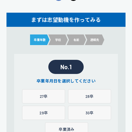
まずは志望動機を作ってみる
卒業年数
学校
名前
連絡先
No.1
卒業年月日を選択してください
27卒
28卒
29卒
30卒
卒業済み