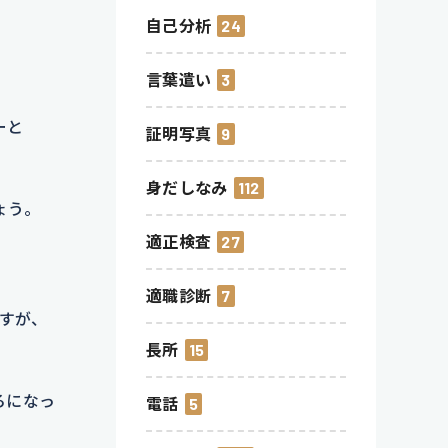
自己分析
24
言葉遣い
3
ーと
証明写真
9
身だしなみ
112
ょう。
適正検査
27
適職診断
7
ますが、
長所
15
ろになっ
電話
5