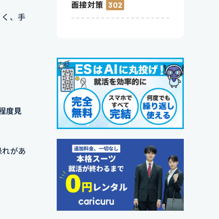
面接対策
302
くく、手
程度見
恐れがあ