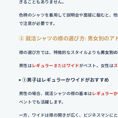
ぎることもありません。
色柄のシャツを着用して説明会や面接に臨むと、他
で注意が必要です。
② 就活シャツの襟の選び方: 男女別のア
襟の選び方では、特徴的なスタイルよりも
男女別の
男性は
レギュラー
または
ワイド
がベスト。女性は
ス
①男子はレギュラーかワイドがおすすめ
男性の場合、就活シャツの襟の基本は
レギュラーか
ベントでも活躍します。
一方、ワイドは襟の開きが広く、ビジネスマンにと