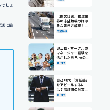
ろでしょ
【例文12選】物流業
界の志望動機の好印
就活に臨
象な書き方解説！パ
ターン別の例文も紹
志望動機
介
部活動・サークルの
マネージャー経験を
活かした自己PRの書
き方を徹底解説！
自己PR
自己PRで「責任感」
をアピールするに
は？高評価の例文も
紹介！
自己PR