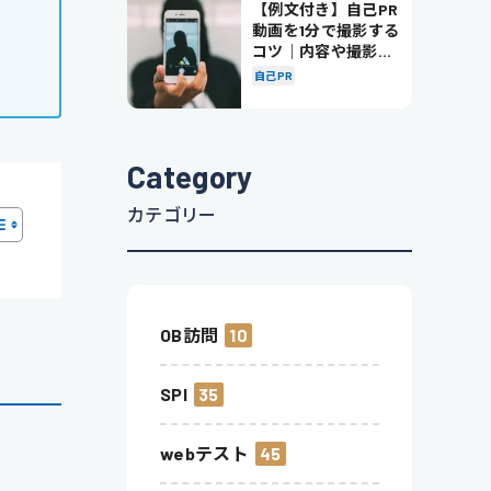
【例文付き】自己PR
動画を1分で撮影する
コツ｜内容や撮影の
ポイントも解説
自己PR
Category
カテゴリー
OB訪問
10
SPI
35
webテスト
45