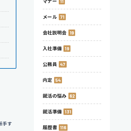
マナー
11
メール
71
会社説明会
19
入社準備
19
公務員
47
内定
54
就活の悩み
62
就活準備
131
派手す
履歴書
116