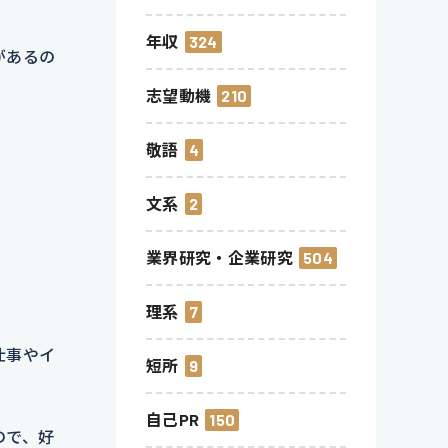
年収
324
があるの
志望動機
210
敬語
4
文系
2
業界研究・企業研究
504
理系
7
仕事やイ
短所
9
自己PR
150
ので、好