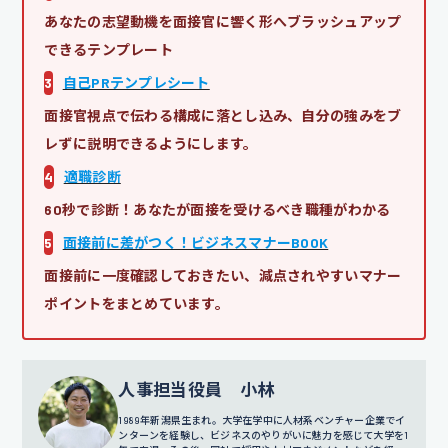
あなたの志望動機を面接官に響く形へブラッシュアップ
できるテンプレート
3
自己PRテンプレシート
面接官視点で伝わる構成に落とし込み、自分の強みをブ
レずに説明できるようにします。
4
適職診断
60秒で診断！あなたが面接を受けるべき職種がわかる
5
面接前に差がつく！ビジネスマナーBOOK
面接前に一度確認しておきたい、減点されやすいマナー
ポイントをまとめています。
人事担当役員 小林
1989年新潟県生まれ。大学在学中に人材系ベンチャー企業でイ
ンターンを経験し、ビジネスのやりがいに魅力を感じて大学を1