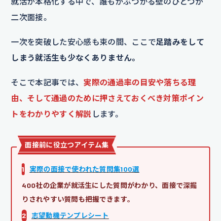
就活が本格化する中で、誰もがぶつかる壁のひとつが
二次面接。
一次を突破した安心感も束の間、ここで
足踏みをして
しまう就活生も少なくありません。
そこで本記事では、
実際の通過率の目安や落ちる理
由、そして通過のために押さえておくべき対策ポイン
トをわかりやすく解説
します。
面接前に役立つアイテム集
1
実際の面接で使われた質問集100選
400社の企業が就活生にした質問がわかり、面接で深掘
りされやすい質問も把握できます。
2
志望動機テンプレシート