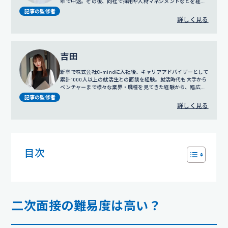
年で中退。その後、同社で採用や人材マネジメントなどを経験
し、2011年に株式会社C-mindの創業期に参画。訪問営業やコ
記事の監修者
ールセンター事業の責任者を務めたのち、2016年に人事部の立
詳しく見る
ち上げ、2018年にはリクルートスーツの無料レンタルサービス
でもある「カリクル」の立ち上げにも携わる。現在は人事担当
役員として、グループ全体の採用、人事評価制度の設計、人事
戦略に従事している。
吉田
新卒で株式会社C-mindに入社後、キャリアアドバイザーとして
累計1000人以上の就活生との面談を経験。就活時代も大手から
ベンチャーまで様々な業界・職種を見てきた経験から、幅広い
視点でのサポートを得意とする。
プロフィール詳細
記事の監修者
詳しく見る
目次
二次面接の難易度は高い？